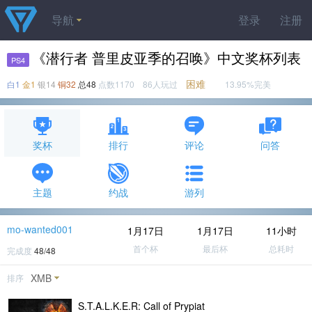
导航
登录
注册
《潜行者 普里皮亚季的召唤》中文奖杯列表
PS4
困难
白1
金1
银14
铜32
总48
点数1170 86人玩过
13.95%完美
奖杯
排行
评论
问答
主题
约战
游列
mo-wanted001
1月17日
1月17日
11小时
首个杯
最后杯
总耗时
完成度
48/48
XMB
排序
S.T.A.L.K.E.R: Call of Prypiat