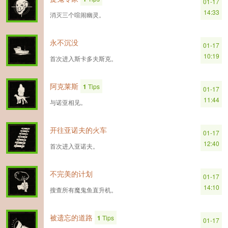
01-17
14:33
消灭三个喧闹幽灵。
永不沉没
01-17
10:19
首次进入斯卡多夫斯克。
阿克莱斯
1
Tips
01-17
11:44
与诺亚相见。
开往亚诺夫的火车
01-17
12:40
首次进入亚诺夫。
不完美的计划
01-17
14:10
搜查所有魔鬼鱼直升机。
被遗忘的道路
1
Tips
01-17