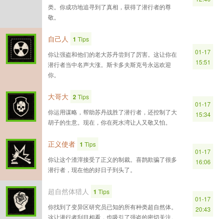
类。你成功地追寻到了真相，获得了潜行者的尊
敬。
自己人
1
Tips
01-17
你让强盗和他们的老大苏丹尝到了厉害。这让你在
15:51
潜行者当中名声大涨。斯卡多夫斯克号永远欢迎
你。
大哥大
2
Tips
01-17
你运用谋略，帮助苏丹战胜了潜行者，还控制了大
15:34
胡子的生意。现在，你在死水湾让人又敬又怕。
正义使者
1
Tips
01-17
你让这个渣滓接受了正义的制裁。喜鹊欺骗了很多
16:06
潜行者，现在他的好日子到头了。
超自然体猎人
1
Tips
01-17
你找到了变异区研究员已知的所有种类超自然体。
20:43
这让潜行者刮目相看，也吸引了强盗的密切关注。