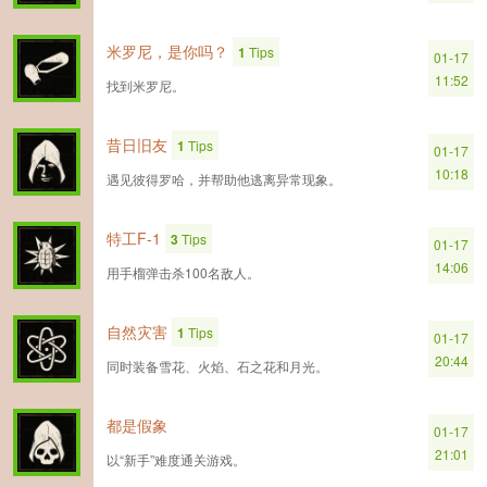
米罗尼，是你吗？
1
Tips
01-17
11:52
找到米罗尼。
昔日旧友
1
Tips
01-17
10:18
遇见彼得罗哈，并帮助他逃离异常现象。
特工F-1
3
Tips
01-17
14:06
用手榴弹击杀100名敌人。
自然灾害
1
Tips
01-17
20:44
同时装备雪花、火焰、石之花和月光。
都是假象
01-17
21:01
以“新手”难度通关游戏。