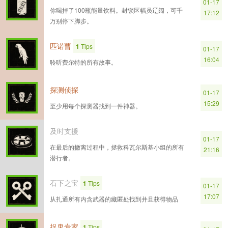
01-17
你喝掉了100瓶能量饮料。封锁区幅员辽阔，可千
17:12
万别停下脚步。
匹诺曹
1
Tips
01-17
16:04
聆听费尔特的所有故事。
探测侦探
01-17
15:29
至少用每个探测器找到一件神器。
及时支援
01-17
在最后的撤离过程中，拯救科瓦尔斯基小组的所有
21:16
潜行者。
石下之宝
1
Tips
01-17
17:07
从扎通所有内含武器的藏匿处找到并且获得物品
捉鬼专家
1
Tips