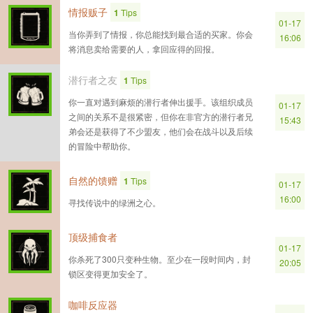
情报贩子
1
Tips
01-17
当你弄到了情报，你总能找到最合适的买家。你会
16:06
将消息卖给需要的人，拿回应得的回报。
潜行者之友
1
Tips
你一直对遇到麻烦的潜行者伸出援手。该组织成员
01-17
之间的关系不是很紧密，但你在非官方的潜行者兄
15:43
弟会还是获得了不少盟友，他们会在战斗以及后续
的冒险中帮助你。
自然的馈赠
1
Tips
01-17
16:00
寻找传说中的绿洲之心。
顶级捕食者
01-17
你杀死了300只变种生物。至少在一段时间内，封
20:05
锁区变得更加安全了。
咖啡反应器