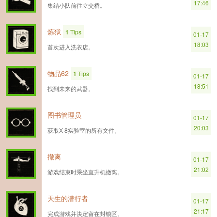
17:46
集结小队前往立交桥。
炼狱
1
Tips
01-17
18:03
首次进入洗衣店。
物品62
1
Tips
01-17
18:51
找到未来的武器。
图书管理员
01-17
20:03
获取X-8实验室的所有文件。
撤离
01-17
21:02
游戏结束时乘坐直升机撤离。
天生的潜行者
01-17
21:17
完成游戏并决定留在封锁区。