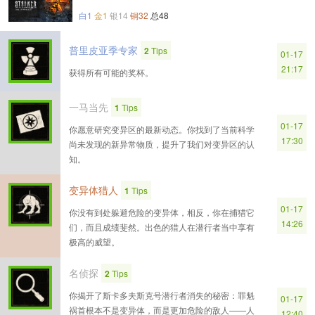
白1
金1
银14
铜32
总48
普里皮亚季专家
2
Tips
01-17
21:17
获得所有可能的奖杯。
一马当先
1
Tips
01-17
你愿意研究变异区的最新动态。你找到了当前科学
17:30
尚未发现的新异常物质，提升了我们对变异区的认
知。
变异体猎人
1
Tips
01-17
你没有到处躲避危险的变异体，相反，你在捕猎它
14:26
们，而且成绩斐然。出色的猎人在潜行者当中享有
极高的威望。
名侦探
2
Tips
你揭开了斯卡多夫斯克号潜行者消失的秘密：罪魁
01-17
祸首根本不是变异体，而是更加危险的敌人——人
12:40