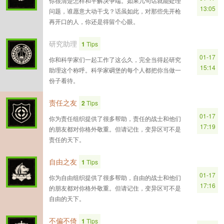
你很清楚怎样和平解决争端。如果几句话就能处理
13:05
问题，谁愿意大动干戈？话虽如此，对那些先开枪
再开口的人，你还是得留个心眼。
研究助理
1
Tips
01-17
你和科学家们一起工作了这么久，完全当得起研究
15:14
助理这个称呼。科学家碉堡的每个人都把你当做一
份子看待。
责任之友
2
Tips
01-17
你为责任组织提供了很多帮助，责任的战士和他们
17:19
的朋友都对你格外敬重。但请记住，变异区可不是
责任的天下。
自由之友
1
Tips
01-17
你为自由组织提供了很多帮助，自由的战士和他们
17:16
的朋友都对你格外敬重。但请记住，变异区可不是
自由的天下。
不偏不倚
1
Tips