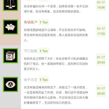
01-17
你没有偏向任何一个派系，始终扮演着一名中立的
16:06
潜行者。你没有树敌，也没有获得新的朋友。
有钱客户
1
Tips
01-17
你很清楚缺钱是什么滋味，不过目前你并不缺钱。
17:33
而且有时候你还挺富裕的，商人就喜欢你这样的客
人。
守口如瓶
1
Tips
01-17
你的先见之明帮了大忙：你在步枪手小队的储藏点
20:43
找到了笔记。你一直随身带着它，直到将它归还给
真正的主人。
命中注定
1
Tips
在没有躲进掩体的情况下，你挺过了一场大喷发，
01-17
一定是假死药起了作用。目前，我们还不清楚这种
20:30
药对精神方面有什么影响，不过你说过自己的大脑
好像被静音了，无法听到自己的想法。