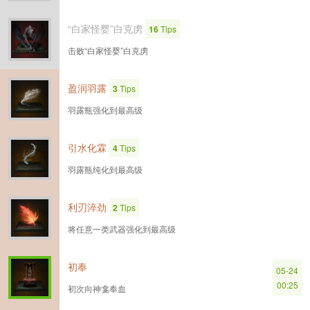
“白家怪婴”白克虏
16
Tips
击败“白家怪婴”白克虏
盈润羽露
3
Tips
羽露瓶强化到最高级
引水化霖
4
Tips
羽露瓶纯化到最高级
利刃淬劲
2
Tips
将任意一类武器强化到最高级
初奉
05-24
00:25
初次向神龛奉血