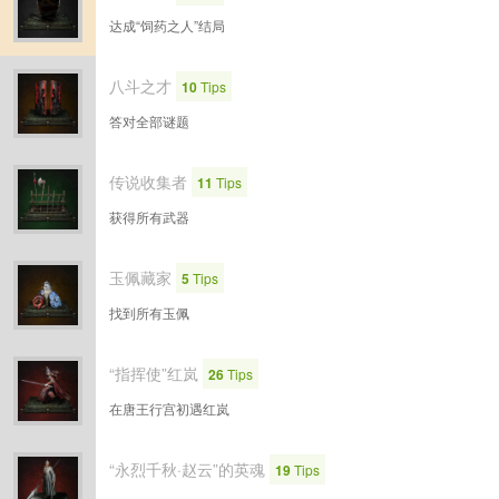
达成“饲药之人”结局
八斗之才
10
Tips
答对全部谜题
传说收集者
11
Tips
获得所有武器
玉佩藏家
5
Tips
找到所有玉佩
“指挥使”红岚
26
Tips
在唐王行宫初遇红岚
“永烈千秋·赵云”的英魂
19
Tips