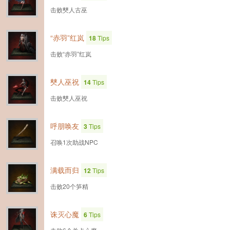
击败僰人古巫
“赤羽”红岚
18
Tips
击败“赤羽”红岚
僰人巫祝
14
Tips
击败僰人巫祝
呼朋唤友
3
Tips
召唤1次助战NPC
满载而归
12
Tips
击败20个笋精
诛灭心魔
6
Tips