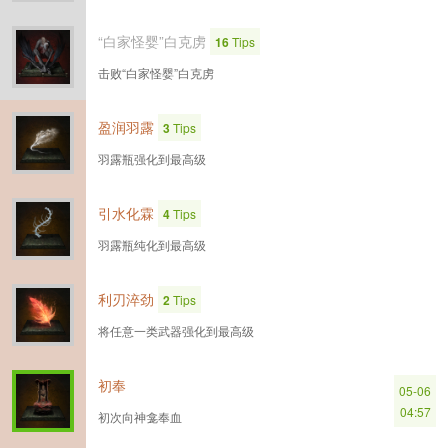
“白家怪婴”白克虏
16
Tips
击败“白家怪婴”白克虏
盈润羽露
3
Tips
羽露瓶强化到最高级
引水化霖
4
Tips
羽露瓶纯化到最高级
利刃淬劲
2
Tips
将任意一类武器强化到最高级
初奉
05-06
04:57
初次向神龛奉血