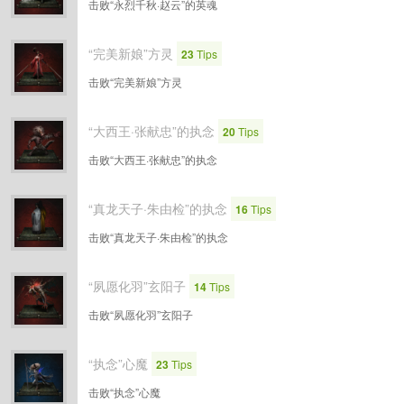
击败“永烈千秋·赵云”的英魂
“完美新娘”方灵
23
Tips
击败“完美新娘”方灵
“大西王·张献忠”的执念
20
Tips
击败“大西王·张献忠”的执念
“真龙天子·朱由检”的执念
16
Tips
击败“真龙天子·朱由检”的执念
“夙愿化羽”玄阳子
14
Tips
击败“夙愿化羽”玄阳子
“执念”心魔
23
Tips
击败“执念”心魔