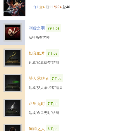
白1
金4
银11
铜24
总40
渊虚之羽
79
Tips
获得所有奖杯
如真似梦
7
Tips
达成“如真似梦”结局
僰人承继者
7
Tips
达成“僰人承继者”结局
命里无时
7
Tips
达成“命里无时”结局
饲药之人
6
Tips