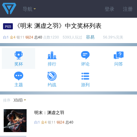
导航
登录
注册
《明末 渊虚之羽》中文奖杯列表
PS5
容易
白1
金4
银11
铜24
总40
点数1230 5393人玩过
56.39%完美
奖杯
排行
评论
问答
主题
约战
游列
XMB
排序
明末：渊虚之羽
白1
金4
银11
铜24
总40