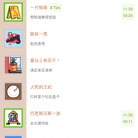
一片狼藉
2
Tips
11-30
00:24
帮凯瑞整理货架
眼前一黑
欺负查理
窗台上有豆子！
满足老豆准将
人民的王妃
打碎某个纪念盘子
巴恩斯沃斯一游
11-30
00:11
走出接待处