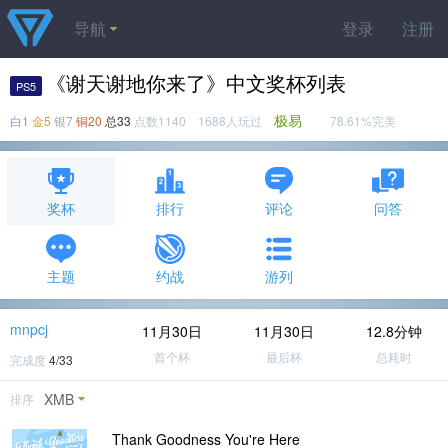
导航
登录
注册
《谢天谢地你来了》中文奖杯列表
PS5
极易
白1
金5
银7
铜20
总33
点数1140 1688人玩过
78.61%完美
奖杯
排行
评论
问答
主题
约战
游列
mnpcj
11月30日
11月30日
12.8分钟
首个杯
最后杯
总耗时
完成度
4/33
XMB
排序
Thank Goodness You're Here