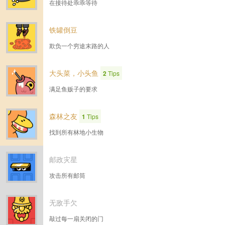
在接待处乖乖等待
铁罐倒豆
欺负一个穷途末路的人
大头菜，小头鱼
2
Tips
满足鱼贩子的要求
森林之友
1
Tips
找到所有林地小生物
邮政灾星
攻击所有邮筒
无敌手欠
敲过每一扇关闭的门