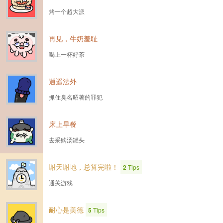
烤一个超大派
再见，牛奶羞耻
喝上一杯好茶
逍遥法外
抓住臭名昭著的罪犯
床上早餐
去采购汤罐头
谢天谢地，总算完啦！
2
Tips
通关游戏
耐心是美德
5
Tips