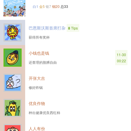
白1
金5
银7
铜20
总33
巴恩斯沃斯首席打杂
8
Tips
获得所有奖杯
小钱也是钱
11-30
00:22
还查理的胳膊自由
开张大吉
修好炸锅
优良作物
种出健康优良西红柿
人人有份