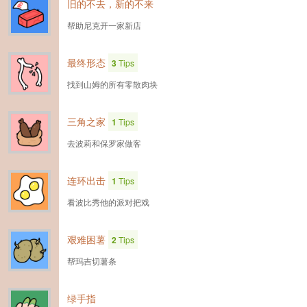
旧的不去，新的不来
帮助尼克开一家新店
最终形态
3
Tips
找到山姆的所有零散肉块
三角之家
1
Tips
去波莉和保罗家做客
连环出击
1
Tips
看波比秀他的派对把戏
艰难困薯
2
Tips
帮玛吉切薯条
绿手指