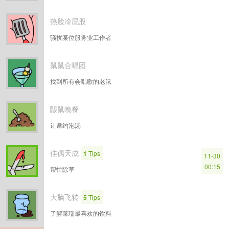
热脸冷屁股
骚扰某位服务业工作者
鼠鼠合唱团
找到所有会唱歌的老鼠
鼹鼠晚餐
让邀约泡汤
佳偶天成
1
Tips
11-30
00:15
帮忙除草
大脑飞转
5
Tips
了解莱瑞最喜欢的饮料