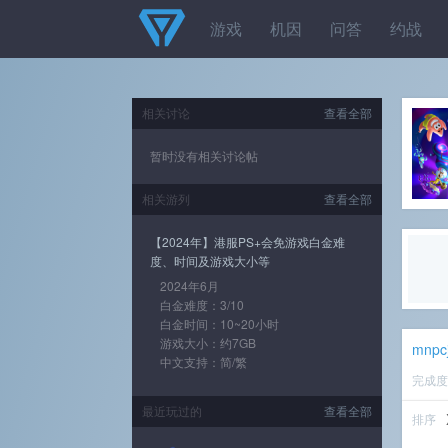
游戏
机因
问答
约战
相关讨论
查看全部
暂时没有相关讨论帖
相关游列
查看全部
【2024年】港服PS+会免游戏白金难
度、时间及游戏大小等
2024年6月
白金难度：3/10
白金时间：10~20小时
游戏大小：约7GB
mnpc
中文支持：简/繁
完成
最近玩过的
查看全部
排序