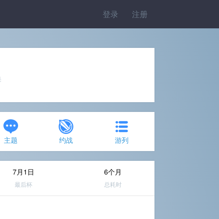
登录
注册
美
主题
约战
游列
7月1日
6个月
最后杯
总耗时