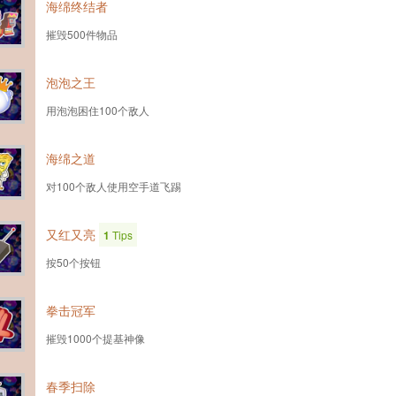
海绵终结者
摧毁500件物品
泡泡之王
用泡泡困住100个敌人
海绵之道
对100个敌人使用空手道飞踢
又红又亮
1
Tips
按50个按钮
拳击冠军
摧毁1000个提基神像
春季扫除