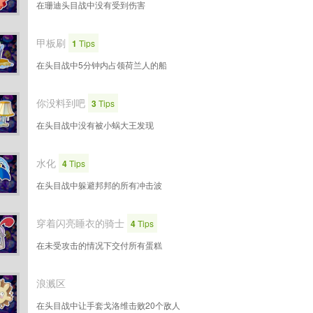
在珊迪头目战中没有受到伤害
甲板刷
1
Tips
在头目战中5分钟内占领荷兰人的船
你没料到吧
3
Tips
在头目战中没有被小蜗大王发现
水化
4
Tips
在头目战中躲避邦邦的所有冲击波
穿着闪亮睡衣的骑士
4
Tips
在未受攻击的情况下交付所有蛋糕
浪溅区
在头目战中让手套戈洛维击败20个敌人