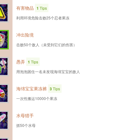
有害物品
1
Tips
利用环境危险击败25个忍者果冻
冲出险境
击败50个敌人（未受到它们的伤害）
愚弄
1
Tips
用泡泡困住一名未发现海绵宝宝的敌人
海绵宝宝果冻裤
3
Tips
一次性搬运10000个果冻
水母猎手
抓50个水母