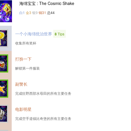
海绵宝宝 : The Cosmic Shake
白1
金3
银9
铜31
总44
一个小海绵统治世界
8
Tips
收集所有奖杯
打扮一下
解锁第一件服装
副警长
完成狂野西部水母田的所有主要任务
电影明星
完成空手道镇比奇堡的所有主要任务