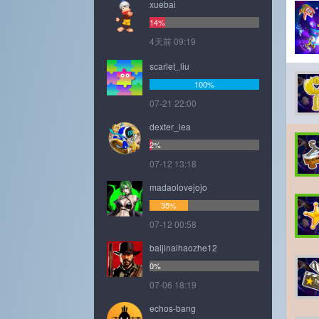
xuebai
14%
4天前 09:19
scarlet_liu
100%
07-21 22:00
dexter_lea
2%
07-12 13:18
madaolovejojo
35%
07-12 00:58
baijinaihaozhe12
0%
07-06 18:19
echos-bang