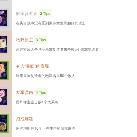
触须躲避者
3
Tips
在头目战中没有受到果冻章鱼哥触须的攻击
物归原主
3
Tips
通过将敌人击飞至果冻制造者来击败5个果冻制造者
令人“目眩”的表现
利用果冻制造者的咆哮击退50个敌人
友军误伤
4
Tips
用炸弹宝宝击败1个大果冻
泡泡难题
用泡泡困住10个正在攻击的凶猛果冻