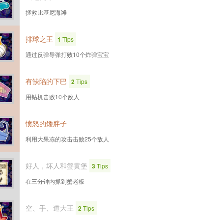
拯救比基尼海滩
排球之王
1
Tips
通过反弹导弹打败10个炸弹宝宝
有缺陷的下巴
2
Tips
用钻机击败10个敌人
愤怒的矮胖子
利用大果冻的攻击击败25个敌人
好人，坏人和蟹黄堡
3
Tips
在三分钟内抓到蟹老板
空、手、道大王
2
Tips