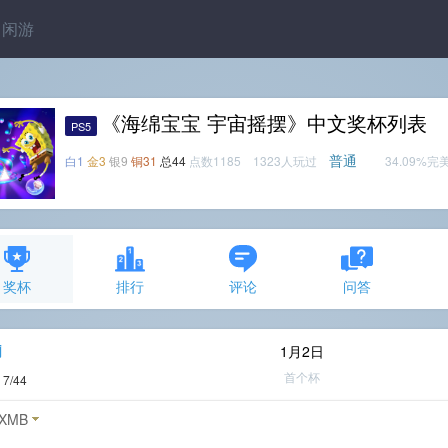
闲游
《海绵宝宝 宇宙摇摆》中文奖杯列表
PS5
普通
白1
金3
银9
铜31
总44
点数1185 1323人玩过
34.09%完
奖杯
排行
评论
问答
j
1月2日
首个杯
度
7/44
XMB