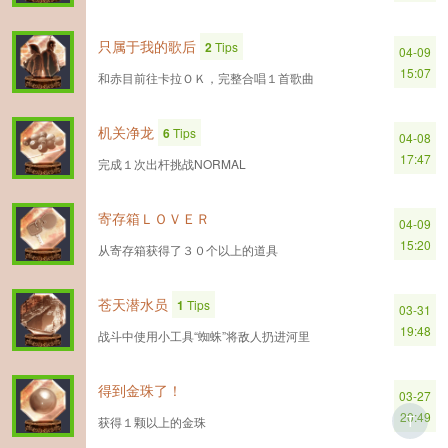
只属于我的歌后
2
Tips
04-09
15:07
和赤目前往卡拉ＯＫ，完整合唱１首歌曲
机关净龙
6
Tips
04-08
17:47
完成１次出杆挑战NORMAL
寄存箱ＬＯＶＥＲ
04-09
15:20
从寄存箱获得了３０个以上的道具
苍天潜水员
1
Tips
03-31
19:48
战斗中使用小工具“蜘蛛”将敌人扔进河里
得到金珠了！
03-27
20:49
T
获得１颗以上的金珠