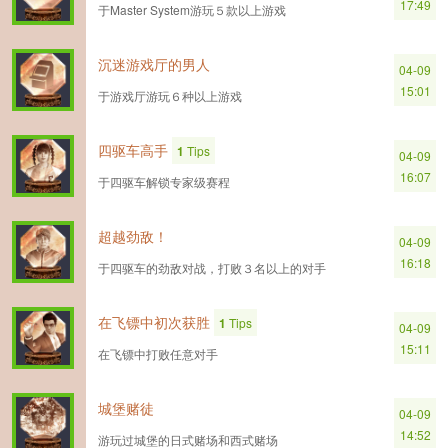
17:49
于Master System游玩５款以上游戏
沉迷游戏厅的男人
04-09
15:01
于游戏厅游玩６种以上游戏
四驱车高手
1
Tips
04-09
16:07
于四驱车解锁专家级赛程
超越劲敌！
04-09
16:18
于四驱车的劲敌对战，打败３名以上的对手
在飞镖中初次获胜
1
Tips
04-09
15:11
在飞镖中打败任意对手
城堡赌徒
04-09
14:52
游玩过城堡的日式赌场和西式赌场