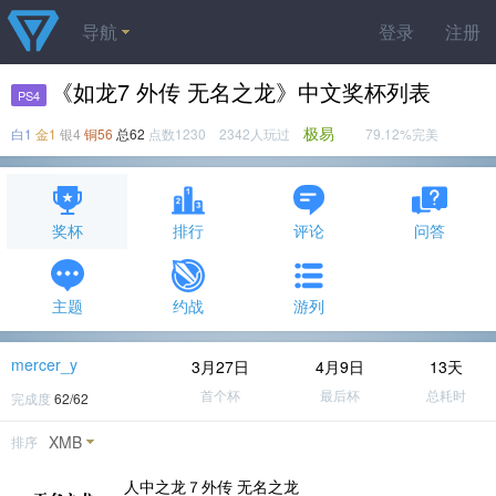
导航
登录
注册
《如龙7 外传 无名之龙》中文奖杯列表
PS4
极易
白1
金1
银4
铜56
总62
点数1230 2342人玩过
79.12%完美
奖杯
排行
评论
问答
主题
约战
游列
mercer_y
3月27日
4月9日
13天
首个杯
最后杯
总耗时
完成度
62/62
XMB
排序
人中之龙７外传 无名之龙