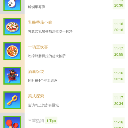
20:36
解锁烟雾弹
乳酪番茄小偷
11-16
20:16
将意式乳酪番茄沙拉吃干抹净
一场空欢喜
11-17
20:55
吃掉胖胖贝拉的超大披萨
酒囊饭袋
11-16
20:16
同时被4个守卫追逐
菜式探索
11-17
20:34
造访岛上的所有区域
三重热狗
1
Tips
11-16
20:37