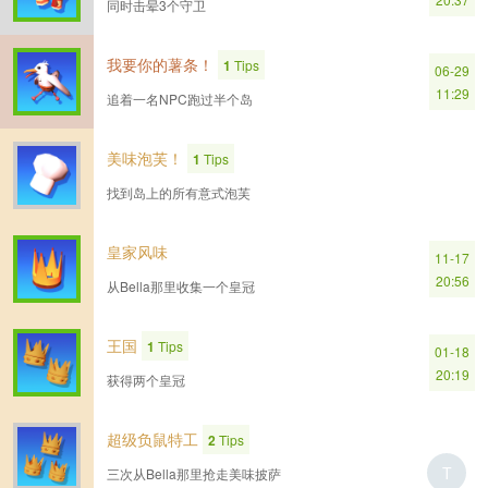
同时击晕3个守卫
我要你的薯条！
1
Tips
06-29
11:29
追着一名NPC跑过半个岛
美味泡芙！
1
Tips
找到岛上的所有意式泡芙
皇家风味
11-17
20:56
从Bella那里收集一个皇冠
王国
1
Tips
01-18
20:19
获得两个皇冠
超级负鼠特工
2
Tips
T
三次从Bella那里抢走美味披萨