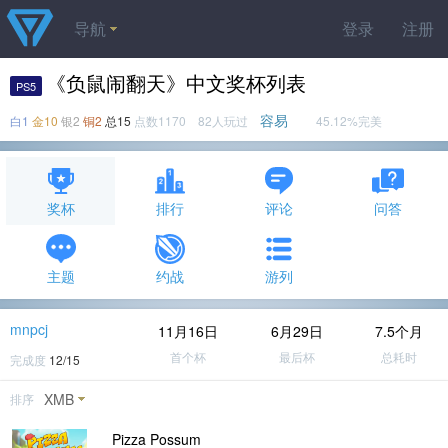
导航
登录
注册
《负鼠闹翻天》中文奖杯列表
PS5
容易
白1
金10
银2
铜2
总15
点数1170 82人玩过
45.12%完美
奖杯
排行
评论
问答
主题
约战
游列
mnpcj
11月16日
6月29日
7.5个月
首个杯
最后杯
总耗时
完成度
12/15
XMB
排序
Pizza Possum