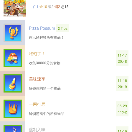
白1
金10
银2
铜2
总15
Pizza Possum
2
Tips
你已经解锁所有物品！
吃饱了！
11-17
20:48
收集30000分的食物
美味速享
11-16
20:19
解锁你的第一个物品
一网打尽
06-29
11:42
解锁游戏中的所有物品
熏制入味
11-16