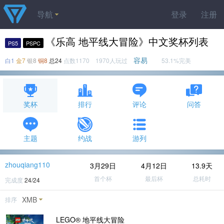
导航
登录
注册
《乐高 地平线大冒险》中文奖杯列表
PS5
PSPC
容易
白1
金7
银8
铜8
总24
点数1170 1970人玩过
53.1%完美
奖杯
排行
评论
问答
主题
约战
游列
zhouqiang110
3月29日
4月12日
13.9天
首个杯
最后杯
总耗时
完成度
24/24
XMB
排序
LEGO® 地平线大冒险