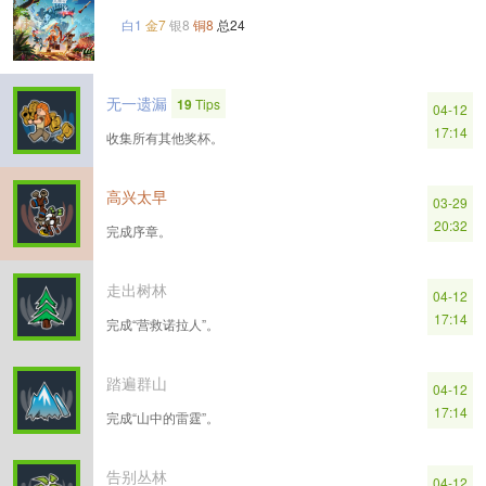
白1
金7
银8
铜8
总24
无一遗漏
19
Tips
04-12
17:14
收集所有其他奖杯。
高兴太早
03-29
20:32
完成序章。
走出树林
04-12
17:14
完成“营救诺拉人”。
踏遍群山
04-12
17:14
完成“山中的雷霆”。
告别丛林
04-12