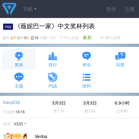
导航
登录
注册
《薇妮巴一家》中文奖杯列表
PS5
极易
白1
金9
银5
铜1
总16
点数1155 1112人玩过
87.86%完美
奖杯
排行
评论
问答
主题
约战
游列
tracy232
3月3日
3月3日
6.9小时
首个杯
最后杯
总耗时
完成度
16/16
XMB
排序
Venba