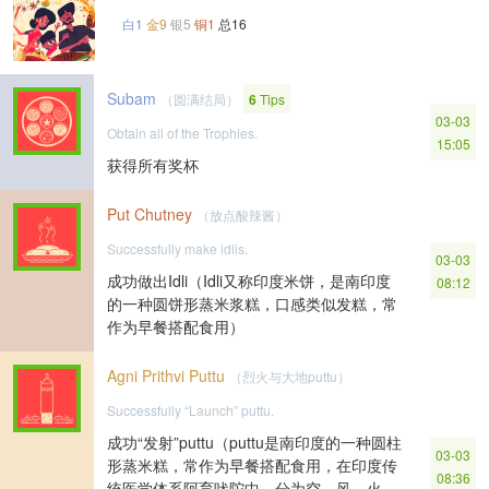
白1
金9
银5
铜1
总16
Subam
（圆满结局）
6
Tips
03-03
Obtain all of the Trophies.
15:05
获得所有奖杯
Put Chutney
（放点酸辣酱）
Successfully make idlis.
03-03
成功做出Idli（Idli又称印度米饼，是南印度
08:12
的一种圆饼形蒸米浆糕，口感类似发糕，常
作为早餐搭配食用）
Agni Prithvi Puttu
（烈火与大地puttu）
Successfully “Launch” puttu.
成功“发射”puttu（puttu是南印度的一种圆柱
03-03
形蒸米糕，常作为早餐搭配食用，在印度传
08:36
统医学体系阿育吠陀中，分为空、风、火、