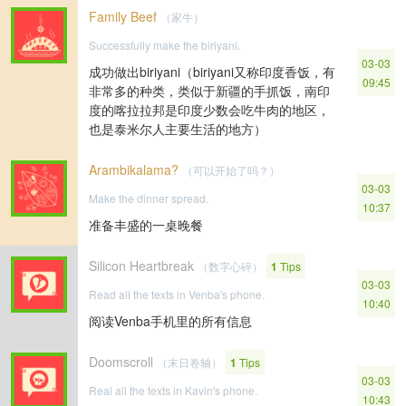
Family Beef
（家牛）
Successfully make the biriyani.
03-03
成功做出biriyani（biriyani又称印度香饭，有
09:45
非常多的种类，类似于新疆的手抓饭，南印
度的喀拉拉邦是印度少数会吃牛肉的地区，
也是泰米尔人主要生活的地方）
Arambikalama?
（可以开始了吗？）
03-03
Make the dinner spread.
10:37
准备丰盛的一桌晚餐
Silicon Heartbreak
（数字心碎）
1
Tips
03-03
Read all the texts in Venba's phone.
10:40
阅读Venba手机里的所有信息
Doomscroll
（末日卷轴）
1
Tips
03-03
Real all the texts in Kavin's phone.
10:43