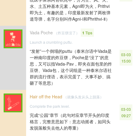
水、土五种基本元素，Agni即为火，Prithvi
即为土，有趣的是，印度最新发射了两枚弹
道导弹，名字分别叫作Agni-Ⅰ和Phrithvi-Ⅱ）
Vada Poche
（炸豆饼没了）
1
Tips
Launch a crumbling puttu.
“发射”一个倒塌的puttu（泰米尔语中Vada是
03-03
一种南印度的炸豆饼，Poche是“没了”的意
15:00
思，又可以指Vada-Pav，即夹在面包里的炸
豆饼、Vada包，这个词组是一种泰米尔语社
群的流行俚语，表示完蛋了、大事不妙、搞
砸了等意思）
Hair off the Head
（就像头发从头上脱落）
Complete the park level.
03-03
完成“公园”章节（此句对应章节开头的印度
09:27
格言，完整意思如下：意志动摇者，如同头
发脱落般失去他人的尊重）