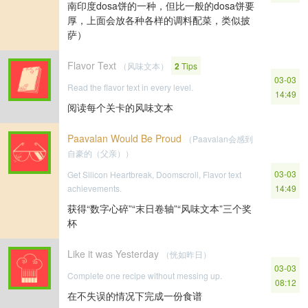
南印度dosa饼的一种，但比一般的dosa饼要
厚，上面会放各种各样的调料配菜，类似披
萨）
Flavor Text
（风味文本）
2
Tips
03-03
Read the flavor text in every level.
14:49
阅读每个关卡的风味文本
Paavalan Would Be Proud
（Paavalan会感到
自豪的（父亲））
03-03
Get Silicon Heartbreak, Doomscroll, Flavor text
achievements.
14:49
获得“数字心碎”“末日卷轴”“风味文本”三个奖
杯
Like it was Yesterday
（恍如昨日）
03-03
Complete one recipe without messing up.
08:12
在不失误的情况下完成一份食谱