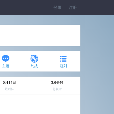
登录
注册
主题
约战
游列
5月14日
3.6分钟
最后杯
总耗时