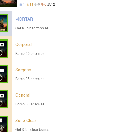
白1
金11
银0
铜0
总12
MORTAR
Get all other trophies
Corporal
Bomb 20 enemies
Sergeant
Bomb 35 enemies
General
Bomb 50 enemies
Zone Clear
Get 3 full clear bonus