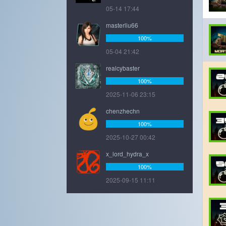
05-14 17:44
masterliu66
100%
05-04 21:42
realcybaster
100%
2025-11-06 23:15
chenzhechn
100%
2025-10-27 00:42
x_lord_hydra_x
100%
2025-09-15 11:11