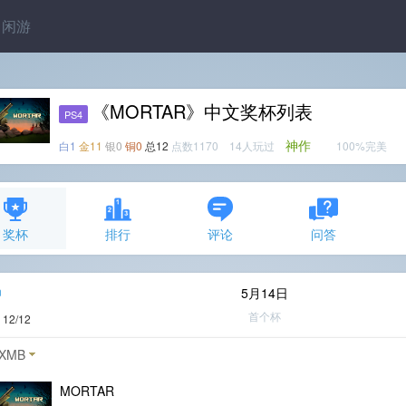
闲游
《MORTAR》中文奖杯列表
PS4
神作
白1
金11
银0
铜0
总12
点数1170 14人玩过
100%完美
奖杯
排行
评论
问答
n
5月14日
首个杯
度
12/12
XMB
MORTAR