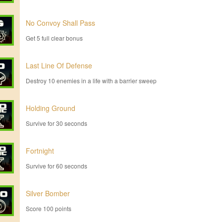
No Convoy Shall Pass
Get 5 full clear bonus
Last Line Of Defense
Destroy 10 enemies in a life with a barrier sweep
Holding Ground
Survive for 30 seconds
Fortnight
Survive for 60 seconds
Silver Bomber
Score 100 points