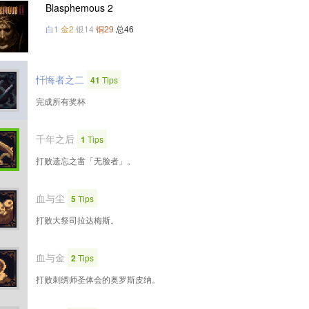
Blasphemous 2
白1
金2
银14
铜29
总46
忏悔者之二
41
Tips
完成所有奖杯
千年之后
1
Tips
打败遗忘之凿「无脸者」。
血与尘
5
Tips
打败大祭司拉达梅斯。
血与金
2
Tips
打败刺绣师圣体会的奥罗斯皮纳。