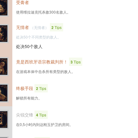
受膏者
使用维拉迪克托杀敌300名敌人。
无情者
（无情者）
2
Tips
处决50个不同类型的敌人。
处决50个敌人
竟是西班牙语宗教裁判所！
3
Tips
在游戏本体中击杀所有类型的敌人。
终极手段
2
Tips
解锁所有能力。
尖锐交锋
4
Tips
在0,5小时内到达刚玉护卫的房间。