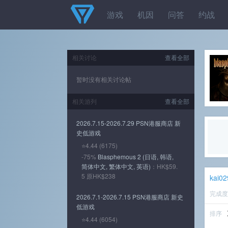
游戏
机因
问答
约战
相关讨论
查看全部
暂时没有相关讨论帖
相关游列
查看全部
2026.7.15-2026.7.29 PSN港服商店 新
史低游戏
⭐4.44 (6175)
-75%
Blasphemous 2 (日语, 韩语,
简体中文, 繁体中文, 英语)
：HK$59.
5 原HK$238
kai0
完成
2026.7.1-2026.7.15 PSN港服商店 新史
低游戏
排序
⭐4.44 (6054)