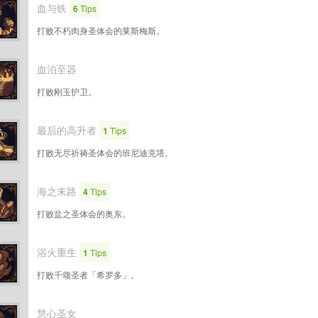
血与铁
6
Tips
打败不朽肉身圣体会的莱斯梅斯。
血泊至器
打败刚玉护卫。
最后的高升者
1
Tips
打败无尽祈祷圣体会的班尼迪克塔。
海之末路
4
Tips
打败盐之圣体会的奥东。
浴火重生
1
Tips
打败千颂圣者「希罗多」。
慧心圣女