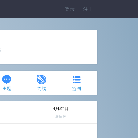
登录
注册
美
主题
约战
游列
4月27日
最后杯