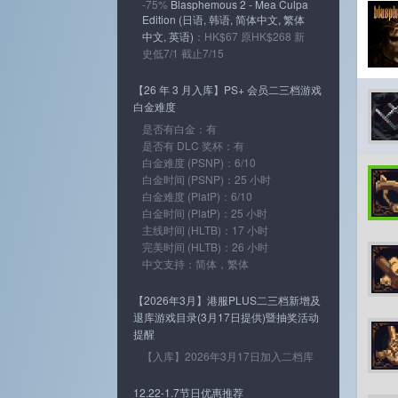
-75%
Blasphemous 2 - Mea Culpa
Edition (日语, 韩语, 简体中文, 繁体
中文, 英语)
：HK$67 原HK$268 新
史低7/1 截止7/15
【26 年 3 月入库】PS+ 会员二三档游戏
白金难度
是否有白金：有
是否有 DLC 奖杯：有
白金难度 (PSNP)：6/10
白金时间 (PSNP)：25 小时
白金难度 (PlatP)：6/10
白金时间 (PlatP)：25 小时
主线时间 (HLTB)：17 小时
完美时间 (HLTB)：26 小时
中文支持：简体，繁体
【2026年3月】港服PLUS二三档新增及
退库游戏目录(3月17日提供)暨抽奖活动
提醒
【入库】2026年3月17日加入二档库
12.22-1.7节日优惠推荐