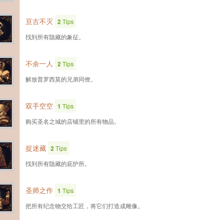
亘古不灭
2
Tips
找到所有隐藏的象征。
不余一人
2
Tips
解放普罗西莫的兄弟同僚。
双手空空
1
Tips
购买圣名之城的店铺里的所有物品。
捉迷藏
2
Tips
找到所有隐藏的庇护所。
圣师之作
1
Tips
把所有纪念物交给工匠，将它们打造成雕像。