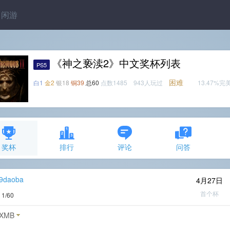
闲游
《神之亵渎2》中文奖杯列表
PS5
困难
白1
金2
银18
铜39
总60
点数1485 943人玩过
13.47%完
奖杯
排行
评论
问答
29daoba
4月27日
首个杯
度
1/60
XMB