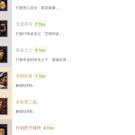
打败慧心圣女「斯芙索娜」。
无需再等
7
Tips
打败忏悔者圣父「艾维特诺」。
黄金之心
3
Tips
打败奇迹的终末之子「虔诚化身」。
光阴绘卷
1
Tips
解锁结局A。
圣歌第二篇。
解锁结局B。
行动胜于雄辩
4
Tips