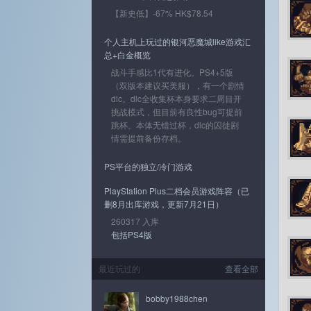
【新史低】-67% HK$78.54
个人主机上玩过的银河恶魔城like游戏汇
总+白金概览
战斗手感比1代有进化。PS4+5版
（双版本建议买美服），有一个剧情
dlc。dlc全收集杯本身要求二周目开
挑战模式，但目前有良性bug可提前
跳杯。本体无错过杯，dlc的囚徒剧
情需提前备份存档。
PS平台的独立/冷门游戏
PlayStation Plus二档会员游戏阵容（已
删8月出库游戏，更新7月21日）
260317 入库
包括PS4版
最近玩过的
查看全部
bobby1988chen