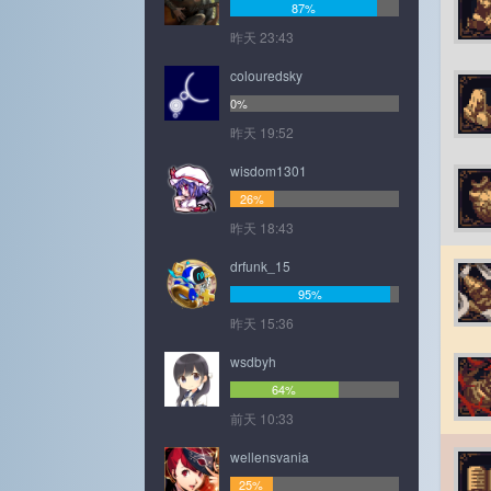
87%
昨天 23:43
colouredsky
0%
昨天 19:52
wisdom1301
26%
昨天 18:43
drfunk_15
95%
昨天 15:36
wsdbyh
64%
前天 10:33
wellensvania
25%