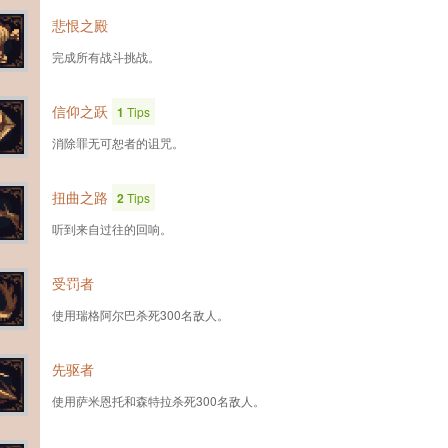
悲恨之殿
完成所有战斗挑战。
信仰之跃
1
Tips
消除罪无可恕者的诅咒。
扭曲之路
2
Tips
听到来自过往的回响。
受罚者
使用瑞格阿尔巴杀死300名敌人。
先驱者
使用萨米恩托和森特拉杀死300名敌人。