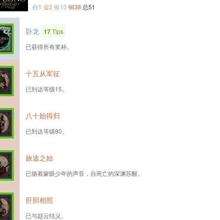
白1
金2
银10
铜38
总51
卧龙
17
Tips
已获得所有奖杯。
十五从军征
已到达等级15。
八十始得归
已到达等级80。
旅途之始
已循着蒙眼少年的声音，自死亡的深渊苏醒。
肝胆相照
已与赵云结义。