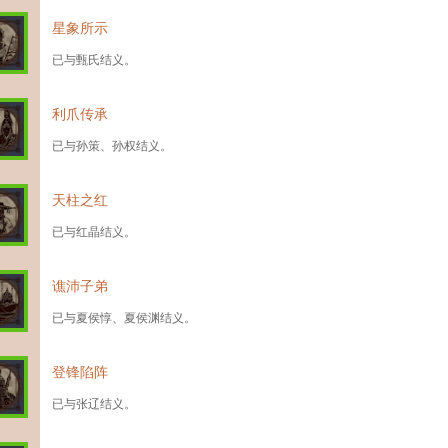
星象所示
已与甄氏结义。
利爪传承
已与孙策、孙权结义。
天柱之红
已与红晶结义。
谯沛子弟
已与夏侯惇、夏侯渊结义。
登锋陷阵
已与张辽结义。