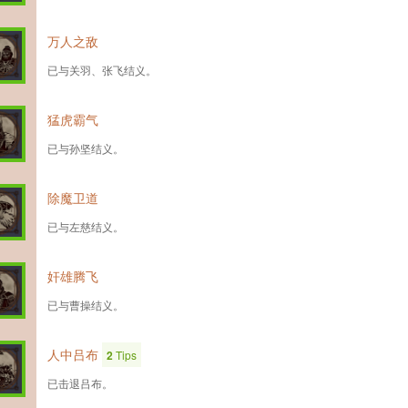
万人之敌
已与关羽、张飞结义。
猛虎霸气
已与孙坚结义。
除魔卫道
已与左慈结义。
奸雄腾飞
已与曹操结义。
人中吕布
2
Tips
已击退吕布。