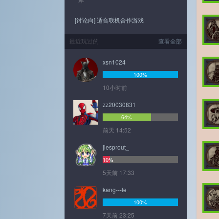
[讨论向] 适合联机合作游戏
最近玩过的
查看全部
xsn1024
100%
10小时前
zz20030831
64%
前天 14:52
jiesprout_
10%
5天前 17:33
kang---le
100%
7天前 23:25