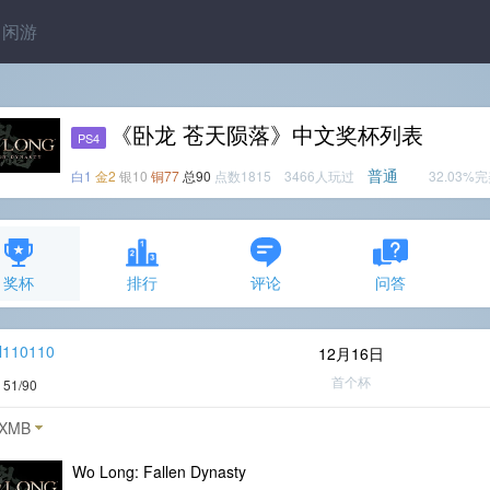
闲游
《卧龙 苍天陨落》中文奖杯列表
PS4
普通
白1
金2
银10
铜77
总90
点数1815 3466人玩过
32.03%
奖杯
排行
评论
问答
l110110
12月16日
首个杯
度
51/90
XMB
Wo Long: Fallen Dynasty