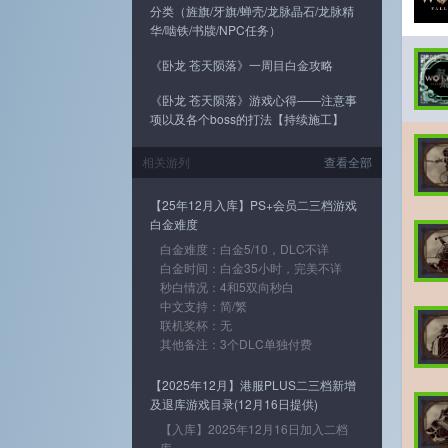
分类（旌旗/牙旗/蝉壳/龙脉晶石/龙脉精
华/啮铁/书牍/NPC任务）
《卧龙 苍天陨落》一周目白金攻略
《卧龙 苍天陨落》游戏心得——注意事
项以及各个boss的打法【持续施工】
相关游列
查看全部
【25年12月入库】PS+会员二三档游戏
白金难度
白金难度：白金5/10，DLC不详
白金时间：白金35小时，完美不详
秒白情况：4和5双向秒白
中文支持：简/繁
联机奖杯：无
其他备注：3个DLC单独付费
【2025年12月】港服PLUS二三档新增
及退库游戏目录(12月16日提供)
【入库】2025年12月16日加入二档
库