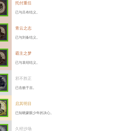
托付重任
已与吕布结义。
青云之志
已与刘备结义。
霸主之梦
已与袁绍结义。
邪不胜正
已击败于吉。
启其明目
已知晓蒙眼少年的决心。
久经沙场