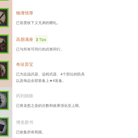
物薄情厚
已首度收下义兄弟的赠礼。
高朋满座
2
Tips
已与所有可同行的武将同行。
奇珍异宝
已为近战武器、远程武器、4个部位的防具
以及饰品全部装备上★4装备。
药到病除
已将龙愈之壶的次数和效果强化至上限。
博览群书
已收集所有简牍。