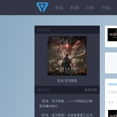
游戏
机因
问答
约战
关联游戏
卧龙 苍天陨落
rasca
相关讨论
查看全部
完成
「卧龙：苍天陨落」——小瑕疵足以掩
排序
盖有趣的核心
《卧龙：苍天陨落》全收集要素汇总与