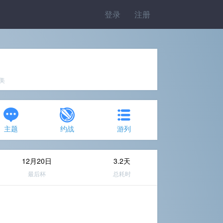
登录
注册
完美
主题
约战
游列
12月20日
3.2天
最后杯
总耗时