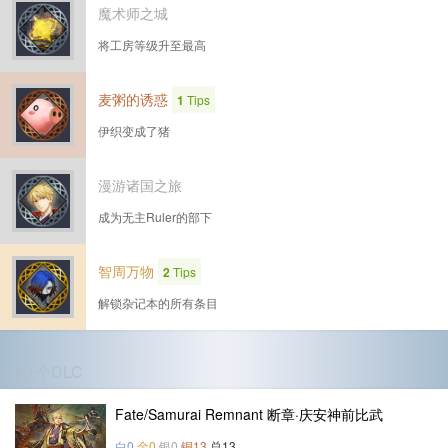
魔术师之城
将工房等级升至最高
麦粥的诱惑
1
Tips
伊织变成了猪
漫游诸国之旅
成为无主Ruler的部下
智周万物
2
Tips
解锁杂记本的所有条目
第1个DLC
Fate/Samurai Remnant 断章·庆安神前比武
白0
金0
银0
铜13
总13