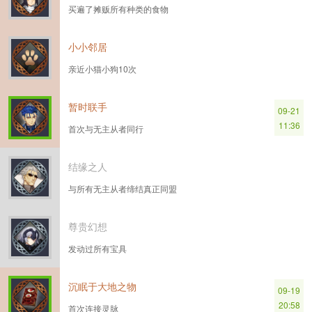
买遍了摊贩所有种类的食物
小小邻居
亲近小猫小狗10次
暂时联手
09-21
11:36
首次与无主从者同行
结缘之人
与所有无主从者缔结真正同盟
尊贵幻想
发动过所有宝具
沉眠于大地之物
09-19
20:58
首次连接灵脉