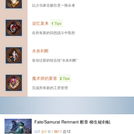
以少当家击败任意一骑从者
追忆复来
1
Tips
在所有新的回想战斗中取胜
水炎剑断
发动过新的组合技“水炎剑断”
魔术师的要塞
2
Tips
完成所有新的工房管理
第2个DLC
Fate/Samurai Remnant 断章·柳生秘剑帖
白0
金0
银1
铜11
总12