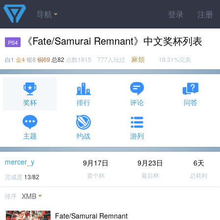
导航
登录
注册
《Fate/Samurai Remnant》中文奖杯列表
PS4
麻烦
白1
金4
银8
铜69
总82
点数1815 777人玩过
19.31%完美
奖杯
排行
评论
问答
主题
约战
游列
mercer_y
9月17日
9月23日
6天
首个杯
最后杯
总耗时
完成度
13/82
XMB
排序
Fate/Samurai Remnant