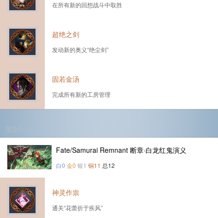
在所有新的回想战斗中取胜
超绝之剑
发动新的奥义“绝尘剑”
固若金汤
完成所有新的工房管理
第3个DLC
Fate/Samurai Remnant 断章·白龙红鬼演义
白0
金0
银1
铜11
总12
神灵作祟
通关“花蕾折于疾风”