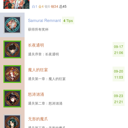
白1
金4
银6
铜34
总45
Samurai Remnant
4
Tips
获得所有奖杯
长夜通明
09-17
21:06
通关序章：长夜通明
魔人的狂宴
09-20
11:03
通关第一章：魔人的狂宴
怒涛汹涌
09-23
21:21
通关第二章：怒涛汹涌
无形的魔爪
通关第三章：无形的魔爪