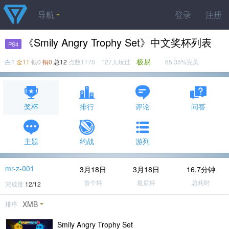
导航
登录
注册
《Smily Angry Trophy Set》中文奖杯列表
PS4
极易
白1
金11
银0
铜0
总12
点数1170 127人玩过
65.35%完美
奖杯
排行
评论
问答
主题
约战
游列
mr-z-001
3月18日
3月18日
16.7分钟
首个杯
最后杯
总耗时
完成度
12/12
XMB
排序
Smily Angry Trophy Set