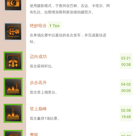
使用摄影模式，于夜间在巴林、吉达、卡塔尔、阿
布扎比、拉斯维加斯和新加坡拍摄照片。
绝妙组合
1
Tips
在单场比赛中以最佳的名次发车，并完成最佳进
站。
迈向成功
03-21
00:38
首次获得杆位。
步步高升
04-02
00:05
首次登上领奖台。
登上巅峰
02-08
19:48
首次赢得1场比赛。
鹰眼