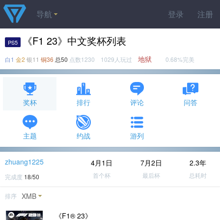
导航
登录
注册
《F1 23》中文奖杯列表
PS5
地狱
白1
金2
银11
铜36
总50
点数1230 1029人玩过
0.68%完美
奖杯
排行
评论
问答
主题
约战
游列
zhuang1225
4月1日
7月2日
2.3年
首个杯
最后杯
总耗时
完成度
18/50
XMB
排序
《F1® 23》