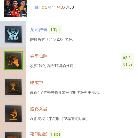
白1
金2
银11
铜36
总50
竞速传奇
4
Tips
解锁所有《F1® 23》奖杯。
春季扫除
03-21
01:59
改变“我的场所”环境的外观。
吃灰中
赢得1个奖杯并将其放在你的奖杯柜中展示。
观察入微
在影院模式下截取并保存高光时刻。
夜间摄影
1
Tips