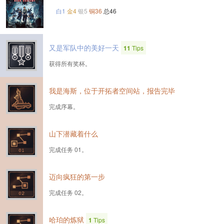
白1
金4
银5
铜36
总46
又是军队中的美好一天
11
Tips
获得所有奖杯。
我是海斯，位于开拓者空间站，报告完毕
完成序幕。
山下潜藏着什么
完成任务 01。
迈向疯狂的第一步
完成任务 02。
哈珀的炼狱
1
Tips