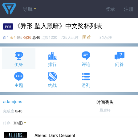
导航
登录
注册
《异形 坠入黑暗》中文奖杯列表
PS5
困难
白1
金4
银5
铜36
总46
点数1230 725人玩过
8%完美
奖杯
排行
评论
问答
主题
约战
游列
adamjens
时间丢失
最后杯
完成度
0/46
XMB
排序
Aliens: Dark Descent