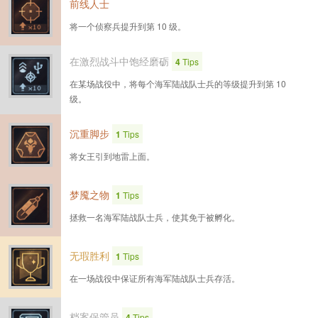
前线人士
将一个侦察兵提升到第 10 级。
在激烈战斗中饱经磨砺
4
Tips
在某场战役中，将每个海军陆战队士兵的等级提升到第 10
级。
沉重脚步
1
Tips
将女王引到地雷上面。
梦魇之物
1
Tips
拯救一名海军陆战队士兵，使其免于被孵化。
无瑕胜利
1
Tips
在一场战役中保证所有海军陆战队士兵存活。
档案保管员
4
Tips