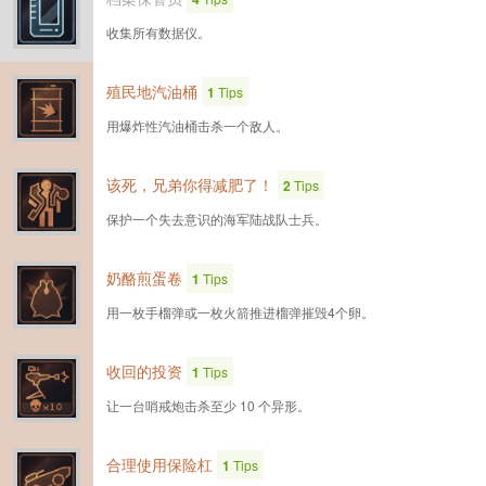
收集所有数据仪。
殖民地汽油桶
1
Tips
用爆炸性汽油桶击杀一个敌人。
该死，兄弟你得减肥了！
2
Tips
保护一个失去意识的海军陆战队士兵。
奶酪煎蛋卷
1
Tips
用一枚手榴弹或一枚火箭推进榴弹摧毁4个卵。
收回的投资
1
Tips
让一台哨戒炮击杀至少 10 个异形。
合理使用保险杠
1
Tips