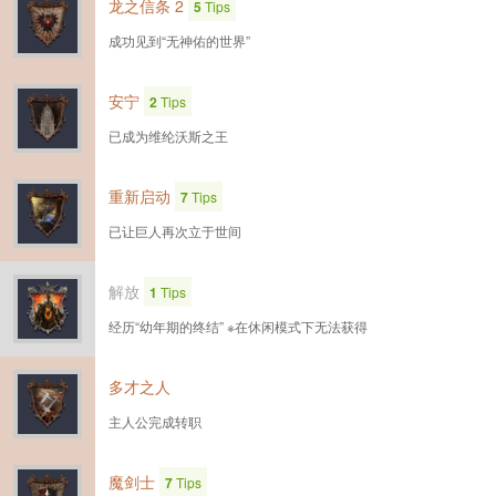
龙之信条 2
5
Tips
成功见到“无神佑的世界”
安宁
2
Tips
已成为维纶沃斯之王
重新启动
7
Tips
已让巨人再次立于世间
解放
1
Tips
经历“幼年期的终结” ※在休闲模式下无法获得
多才之人
主人公完成转职
魔剑士
7
Tips