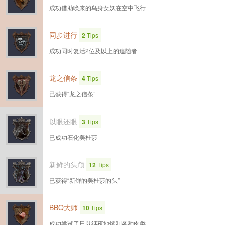
成功借助唤来的鸟身女妖在空中飞行
同步进行
2
Tips
成功同时复活2位及以上的追随者
龙之信条
4
Tips
已获得“龙之信条”
以眼还眼
3
Tips
已成功石化美杜莎
新鲜的头颅
12
Tips
已获得“新鲜的美杜莎的头”
BBQ大师
10
Tips
成功尝试了日以继夜地烤制各种肉类