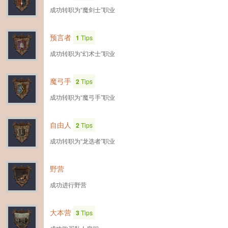
成功转职为“魔剑士”职业
预言者
1
Tips
成功转职为“幻术士”职业
魔弓手
2
Tips
成功转职为“魔弓手”职业
自由人
2
Tips
成功转职为“龙选者”职业
野营
成功进行野营
大本营
3
Tips