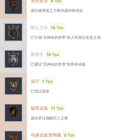
突然变异
4
Tips
成功使用龙之力将武器特殊强化
助人为乐
15
Tips
已引领“无神佑的世界”的人民前往安息之地
救世主
10
Tips
已通过“无神佑的世界”的所有试炼
浴疗
1
Tips
已泡过温泉
铤而走险
11
Tips
成功穿过独眼巨人之桥
鸟身女妖滑翔翼
3
Tips