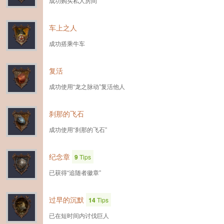
成功购买私人房间
车上之人
成功搭乘牛车
复活
成功使用“龙之脉动”复活他人
刹那的飞石
成功使用“刹那的飞石”
纪念章
9
Tips
已获得“追随者徽章”
过早的沉默
14
Tips
已在短时间内讨伐巨人