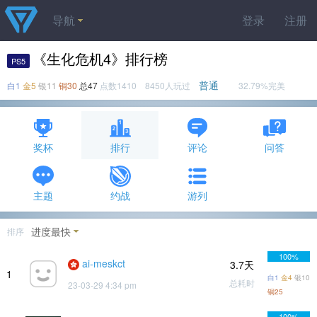
导航
登录
注册
《生化危机4》排行榜
PS5
普通
白1
金5
银11
铜30
总47
点数1410 8450人玩过
32.79%完美
奖杯
排行
评论
问答
主题
约战
游列
进度最快
排序
100%
ai-meskct
3.7天
1
白1
金4
银10
总耗时
23-03-29 4:34 pm
铜25
100%