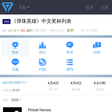
导航
登录
注册
《弹珠英雄》中文奖杯列表
PS5
极易
白1
金8
银10
铜2
总21
点数1230 486人玩过
76.13%完美
奖杯
排行
评论
问答
主题
约战
游列
ws1031665111
4月4日
4月4日
9.6小时
首个杯
最后杯
总耗时
完成度
21/21
XMB
排序
Pinball Heroes