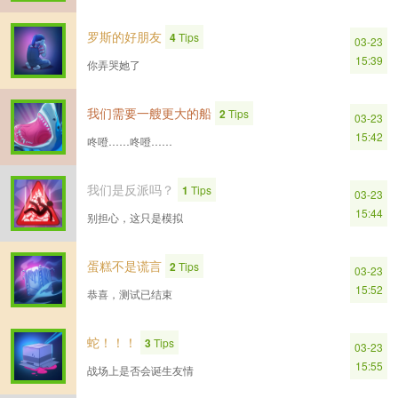
罗斯的好朋友
4
Tips
03-23
15:39
你弄哭她了
我们需要一艘更大的船
2
Tips
03-23
15:42
咚噔……咚噔……
我们是反派吗？
1
Tips
03-23
15:44
别担心，这只是模拟
蛋糕不是谎言
2
Tips
03-23
15:52
恭喜，测试已结束
蛇！！！
3
Tips
03-23
15:55
战场上是否会诞生友情