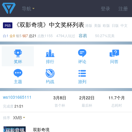
导航
登录
注册
《双影奇境》中文奖杯列表
港版 美版 欧版 日版 中文
PS5
容易
白1
金8
银5
铜7
总21
点数1155 4794人玩过
50.27%完美
奖杯
排行
评论
问答
主题
约战
游列
ws1031665111
3月8日
2月22日
11.7个月
首个杯
最后杯
总耗时
完成度
21/21
XMB
排序
双影奇境