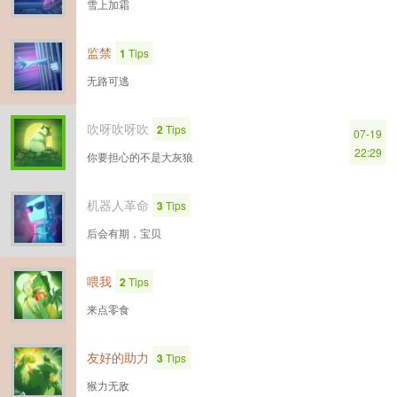
雪上加霜
监禁
1
Tips
无路可逃
吹呀吹呀吹
2
Tips
07-19
22:29
你要担心的不是大灰狼
机器人革命
3
Tips
后会有期，宝贝
喂我
2
Tips
来点零食
友好的助力
3
Tips
猴力无敌