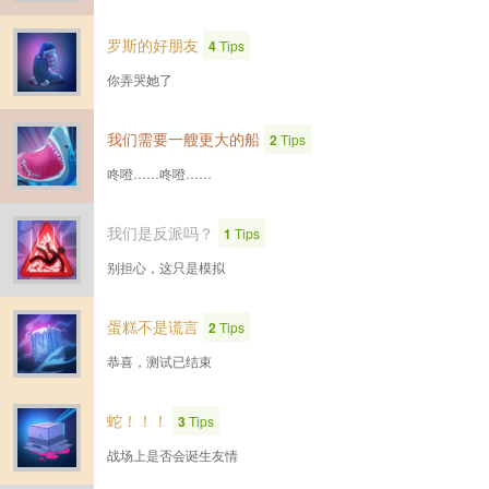
罗斯的好朋友
4
Tips
你弄哭她了
我们需要一艘更大的船
2
Tips
咚噔……咚噔……
我们是反派吗？
1
Tips
别担心，这只是模拟
蛋糕不是谎言
2
Tips
恭喜，测试已结束
蛇！！！
3
Tips
战场上是否会诞生友情