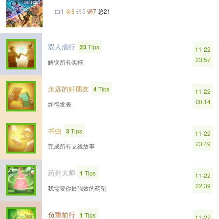
白1
金8
银5
铜7
总21
双人成行
23
Tips
11-22
23:57
解锁所有奖杯
永远的好朋友
4
Tips
11-22
00:14
终得发表
书虫
3
Tips
11-22
23:49
完成所有支线故事
药剂大师
1
Tips
11-22
22:39
我需要你最强效的药剂
负重前行
1
Tips
11-22