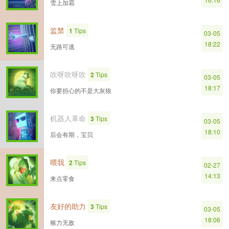
雪上加霜
监禁
1
Tips
03-05
18:22
无路可逃
吹呀吹呀吹
2
Tips
03-05
18:17
你要担心的不是大灰狼
机器人革命
3
Tips
03-05
18:10
后会有期，宝贝
喂我
2
Tips
02-27
14:13
来点零食
友好的助力
3
Tips
03-05
18:06
猴力无敌