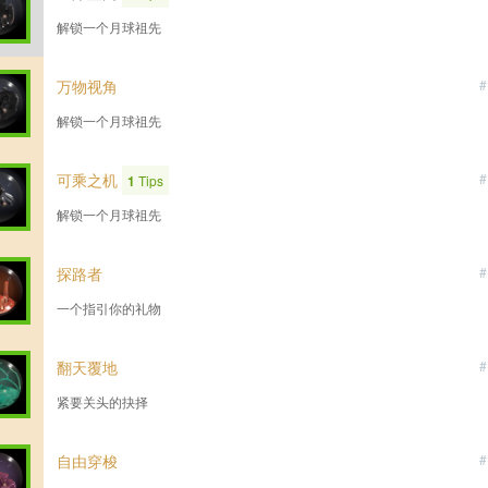
解锁一个月球祖先
万物视角
#
解锁一个月球祖先
可乘之机
#
1
Tips
解锁一个月球祖先
探路者
#
一个指引你的礼物
翻天覆地
#
紧要关头的抉择
自由穿梭
#