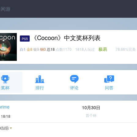
闲游
《Cocoon》中文奖杯列表
PS5
极易
白1
金8
银9
铜0
总18
点数1170 1818人玩过
78.66%完美
奖杯
排行
评论
问答
prime
10月30日
首个杯
度
18/18
XMB