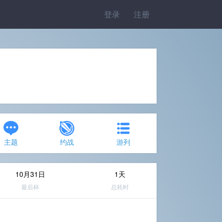
登录
注册
主题
约战
游列
10月31日
1天
最后杯
总耗时