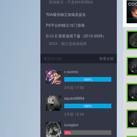
其他备注：不支持4传5秒白
TGA最佳独立游戏及提名
PS平台的独立/冷门游戏
D.I.C.E.获奖游戏下篇（2013-2026）
2023，独立游戏成就奖
最近玩过的
查看全部
c-suvroc
100%
3天前 17:54
square8964
100%
3天前 12:24
iuvayboi
12%