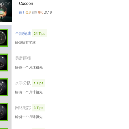
Cocoon
白1
金8
银9
铜0
总18
全部完成
24
Tips
解锁所有奖杯
另辟蹊径
解锁一个月球祖先
水手分队
1
Tips
解锁一个月球祖先
网络谜踪
3
Tips
解锁一个月球祖先