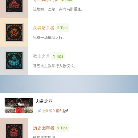
让埃姆、巴尔、弗内乌斯重逢。
灵魂屠杀者
2
Tips
完成一场炼狱之行。
教主之首
1
Tips
替五大主教举行入教仪式。
第2个DLC
肉身之罪
白0
金0
银0
铜6
总6
历史囤积者
2
Tips
解锁所有知识。