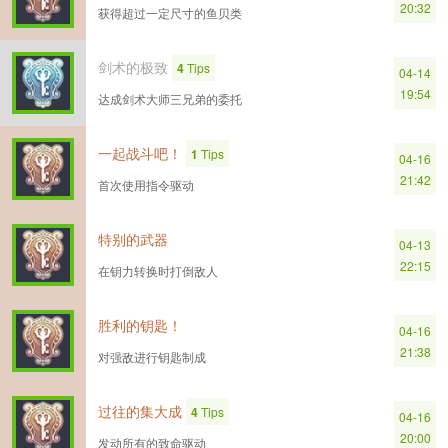
20:32
获得超过一定尺寸的鱼贝类
剑术的极致
4
Tips
04-14
19:54
达成剑术大师三兄弟的委托
一起战斗吧！
1
Tips
04-16
21:42
首次使用指令驱动
特别的武器
04-13
22:15
在钥力转换时打倒敌人
胜利的钥匙！
04-16
21:38
对强敌进行钥匙制成
过往的集大成
4
Tips
04-16
20:00
发动所有的致命驱动