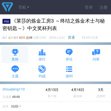
导航
登录
注册
《莱莎的炼金工房3 ～终结之炼金术士与秘
PS5
密钥匙～》中文奖杯列表
普通
白1
金3
银8
铜36
总48
点数1230 2659人玩过
39.83%完美
奖杯
排行
评论
问答
主题
约战
游列
zhouqiang110
4月13日
4月16日
3天
首个杯
最后杯
总耗时
完成度
48/48
XMB
排序