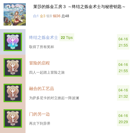
莱莎的炼金工房３ ～终结之炼金术士与秘密钥匙～
白1
金3
银8
铜36
总48
终结之炼金术士
22
Tips
04-16
21:55
取得了所有奖杯
冒险的启程
04-16
21:55
四人一起踏上冒险之旅
融合的工艺品
04-16
21:32
为萨多尼卡的对立掀起一阵波澜
门的另一边
04-16
20:29
再次下到异界