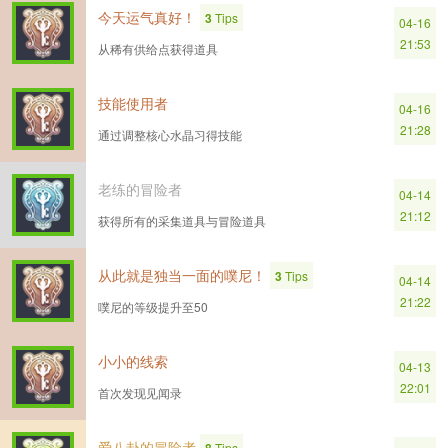
今天运气真好！
3
Tips
04-16
21:53
从稀有供给点获得道具
技能使用者
04-16
21:28
通过调整核心水晶习得技能
老练的冒险者
04-14
21:12
获得所有的采集道具与冒险道具
从此就是独当一面的噗尼！
3
Tips
04-14
21:22
噗尼的等级提升至50
小小的线索
04-13
22:01
首次发现见闻录
爱八卦的冒险者
Tips