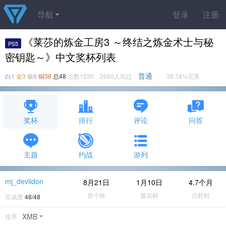
导航
登录
注册
《莱莎的炼金工房3 ～终结之炼金术士与秘
PS5
密钥匙～》中文奖杯列表
普通
白1
金3
银8
铜36
总48
点数1230 2660人玩过
39.74%完美
奖杯
排行
评论
问答
主题
约战
游列
mj_devildon
8月21日
1月10日
4.7个月
首个杯
最后杯
总耗时
完成度
48/48
XMB
排序