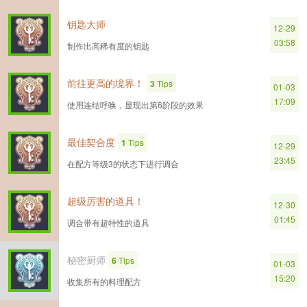
钥匙大师
12-29
03:58
制作出高稀有度的钥匙
前往更高的境界！
3
Tips
01-03
17:09
使用连结呼唤，显现出第6阶段的效果
最佳契合度
1
Tips
12-29
23:45
在配方等级3的状态下进行调合
超级厉害的道具！
12-30
01:45
调合带有超特性的道具
秘密厨师
6
Tips
01-03
15:20
收集所有的料理配方