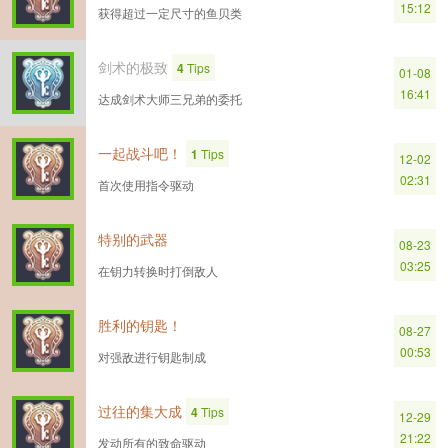
15:12
获得超过一定尺寸的鱼贝类
剑术的极致
4
Tips
01-08
16:41
达成剑术大师三兄弟的委托
一起战斗吧！
1
Tips
12-02
02:31
首次使用指令驱动
特别的武器
08-23
03:25
在钥力转换时打倒敌人
胜利的钥匙！
08-27
00:53
对强敌进行钥匙制成
过往的集大成
4
Tips
12-29
21:22
发动所有的致命驱动