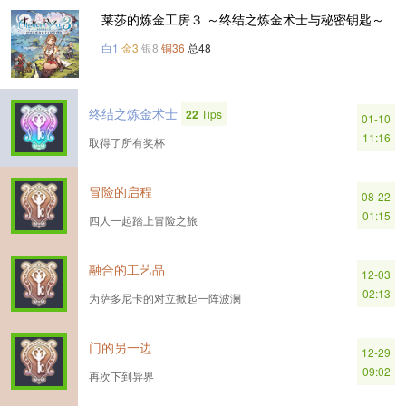
莱莎的炼金工房３ ～终结之炼金术士与秘密钥匙～
白1
金3
银8
铜36
总48
终结之炼金术士
22
Tips
01-10
11:16
取得了所有奖杯
冒险的启程
08-22
01:15
四人一起踏上冒险之旅
融合的工艺品
12-03
02:13
为萨多尼卡的对立掀起一阵波澜
门的另一边
12-29
09:02
再次下到异界