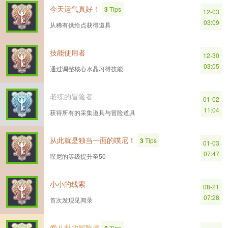
今天运气真好！
3
Tips
12-03
03:09
从稀有供给点获得道具
技能使用者
12-30
03:05
通过调整核心水晶习得技能
老练的冒险者
01-02
11:04
获得所有的采集道具与冒险道具
从此就是独当一面的噗尼！
3
Tips
01-03
07:47
噗尼的等级提升至50
小小的线索
08-21
07:28
首次发现见闻录
爱八卦的冒险者
Tips