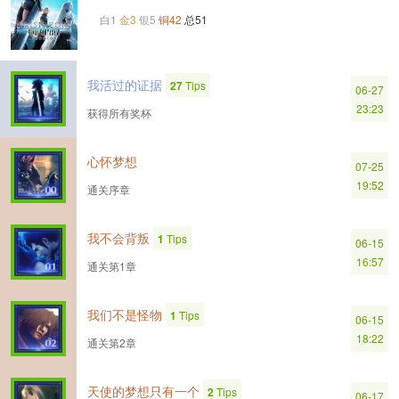
白1
金3
银5
铜42
总51
我活过的证据
27
Tips
06-27
23:23
获得所有奖杯
心怀梦想
07-25
19:52
通关序章
我不会背叛
1
Tips
06-15
16:57
通关第1章
我们不是怪物
1
Tips
06-15
18:22
通关第2章
天使的梦想只有一个
2
Tips
06-17