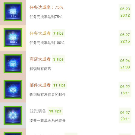
任务达成率：75%
06-23
20:12
任务完成率达到75%
任务大成者
7
Tips
06-27
22:15
任务完成率达到100%
商店大成者
3
Tips
06-24
21:33
解锁所有商店
邮件大成者
11
Tips
06-22
16:11
收到所有发信者的邮件
源氏装备
13
Tips
06-27
20:11
凑齐一套源氏系列装备