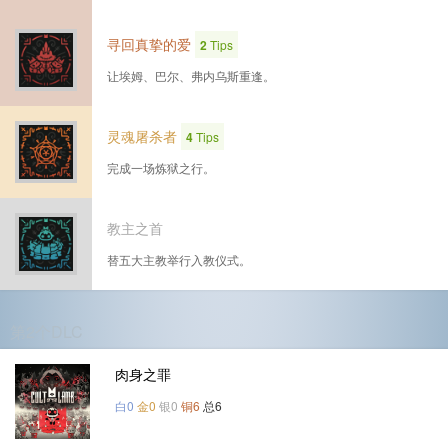
寻回真挚的爱
2
Tips
让埃姆、巴尔、弗内乌斯重逢。
灵魂屠杀者
4
Tips
完成一场炼狱之行。
教主之首
替五大主教举行入教仪式。
第2个DLC
肉身之罪
白0
金0
银0
铜6
总6