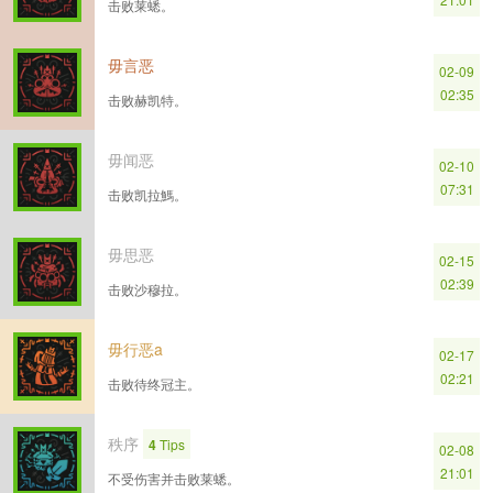
击败莱蟋。
毋言恶
02-09
02:35
击败赫凯特。
毋闻恶
02-10
07:31
击败凯拉鰢。
毋思恶
02-15
02:39
击败沙穆拉。
毋行恶a
02-17
02:21
击败待终冠主。
秩序
4
Tips
02-08
21:01
不受伤害并击败莱蟋。