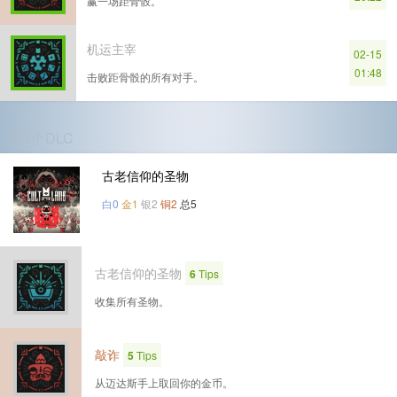
赢一场距骨骰。
机运主宰
02-15
01:48
击败距骨骰的所有对手。
第1个DLC
古老信仰的圣物
白0
金1
银2
铜2
总5
古老信仰的圣物
6
Tips
收集所有圣物。
敲诈
5
Tips
从迈达斯手上取回你的金币。