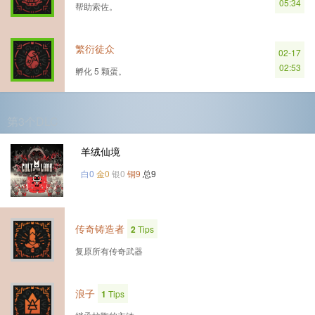
05:34
帮助索佐。
繁衍徒众
02-17
02:53
孵化 5 颗蛋。
第3个DLC
羊绒仙境
白0
金0
银0
铜9
总9
传奇铸造者
2
Tips
复原所有传奇武器
浪子
1
Tips