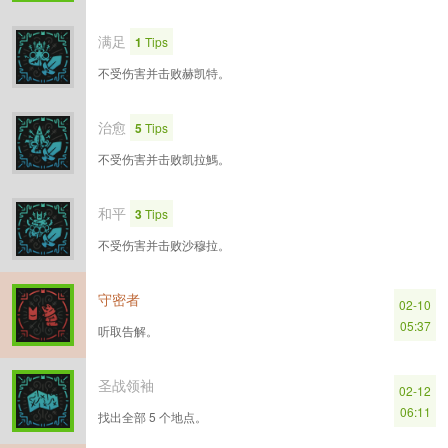
满足
1
Tips
不受伤害并击败赫凯特。
治愈
5
Tips
不受伤害并击败凯拉鰢。
和平
3
Tips
不受伤害并击败沙穆拉。
守密者
02-10
05:37
听取告解。
圣战领袖
02-12
06:11
找出全部 5 个地点。