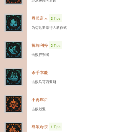
继承拉陶的衣钵
吞噬富人
2
Tips
为迈达斯举行入教仪式
挥舞利斧
2
Tips
击败行刑者
杀手本能
击败马可西亚斯
不再腐烂
击败殷亚
尊敬母亲
1
Tips