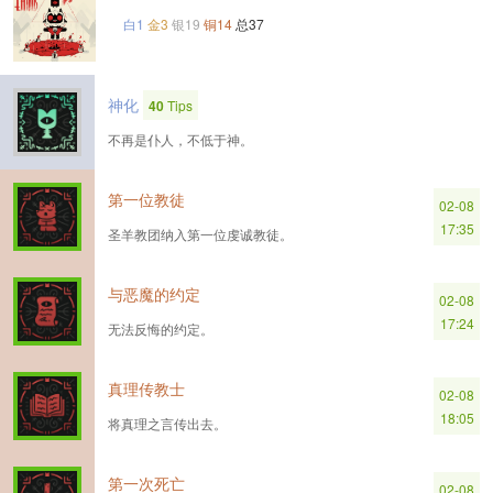
白1
金3
银19
铜14
总37
神化
40
Tips
不再是仆人，不低于神。
第一位教徒
02-08
17:35
圣羊教团纳入第一位虔诚教徒。
与恶魔的约定
02-08
17:24
无法反悔的约定。
真理传教士
02-08
18:05
将真理之言传出去。
第一次死亡
02-08