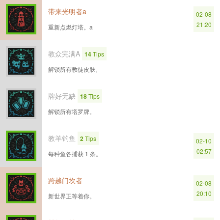
带来光明者a
02-08
21:20
重新点燃灯塔。a
教众完满A
14
Tips
解锁所有教徒皮肤。
牌好无缺
18
Tips
解锁所有塔罗牌。
教羊钓鱼
2
Tips
02-10
02:57
每种鱼各捕获 1 条。
跨越门坎者
02-08
20:10
新世界正等着你。