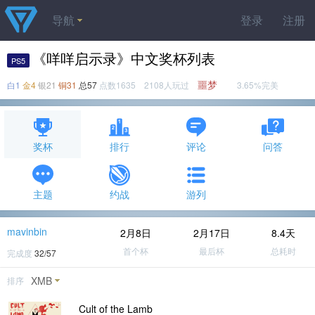
导航
登录
注册
《咩咩启示录》中文奖杯列表
PS5
噩梦
白1
金4
银21
铜31
总57
点数1635 2108人玩过
3.65%完美
奖杯
排行
评论
问答
主题
约战
游列
mavinbin
2月8日
2月17日
8.4天
首个杯
最后杯
总耗时
完成度
32/57
XMB
排序
Cult of the Lamb