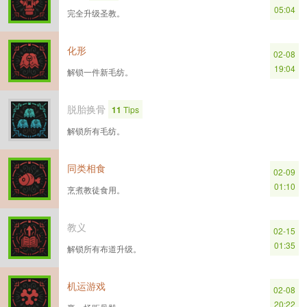
05:04
完全升级圣教。
化形
02-08
19:04
解锁一件新毛纺。
脱胎换骨
11
Tips
解锁所有毛纺。
同类相食
02-09
01:10
烹煮教徒食用。
教义
02-15
01:35
解锁所有布道升级。
机运游戏
02-08
20:22