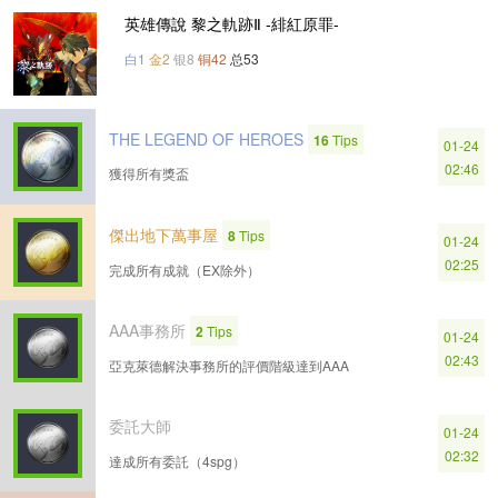
英雄傳說 黎之軌跡Ⅱ -緋紅原罪-
白1
金2
银8
铜42
总53
THE LEGEND OF HEROES
16
Tips
01-24
02:46
獲得所有獎盃
傑出地下萬事屋
8
Tips
01-24
02:25
完成所有成就（EX除外）
AAA事務所
2
Tips
01-24
02:43
亞克萊德解決事務所的評價階級達到AAA
委託大師
01-24
02:32
達成所有委託（4spg）