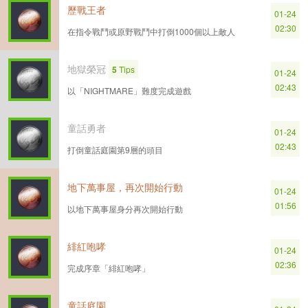
歷戰王者
01-24
02:30
在指令戰鬥或原野戰鬥中打倒1000個以上敵人
地獄榮冠
5
Tips
01-24
02:43
以「NIGHTMARE」難度完成遊戲
童話勇者
01-24
02:43
打倒童話庭園第9層的頭目
地下萬事屋，再次開始行動
01-24
01:56
以地下萬事屋身分再次開始行動
緋紅咆哮
01-24
02:36
完成序章「緋紅咆哮」
童話庭園