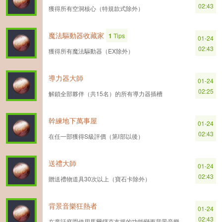
02:43
獲得所有空洞核心（特規款式除外）
魔法驅動器收藏家
1
Tips
01-24
02:43
獲得所有魔法驅動器（EX除外）
導力器大師
01-24
02:25
解鎖全部夥伴（共15名）的所有導力器插槽
幹練地下萬事屋
01-24
02:43
在任一部獲得S級評價（第Ⅰ部以後）
送禮大師
01-24
02:43
贈送禮物道具30次以上（寶石卡除外）
背景音樂狂熱者
01-24
02:43
在童話庭園使用馬爾鐸克支援的功能變更背景音樂