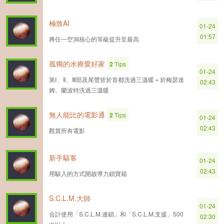
極致AI
01-24
01:57
將任一空洞核心的等級提升至最高
孤獨的水療愛好家
2
Tips
01-24
第Ⅰ、Ⅱ、Ⅲ部及尾聲皆於首都洗過三溫暖＋於梅瑟達
02:43
姆、蘭波特洗過三溫暖
無人能比的電影通
2
Tips
01-24
02:43
觀賞所有電影
新手駭客
01-24
02:43
用駭入的方式開啟導力鎖寶箱
S.C.L.M.大師
01-24
合計使用「S.C.L.M.連鎖」和「S.C.L.M.支援」500
02:30