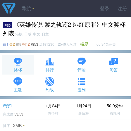
导航
登录
注册
《英雄传说 黎之轨迹2 绯红原罪》中文奖杯
PS5
列表
港版 日版 中文 日文
极易
白1
金2
银8
铜42
总53
点数1230 2549人玩过
60.34%完美
奖杯
排行
评论
问答
主题
约战
游列
wyy1
1月24日
1月24日
50.9分钟
首个杯
最后杯
总耗时
完成度
53/53
XMB
排序