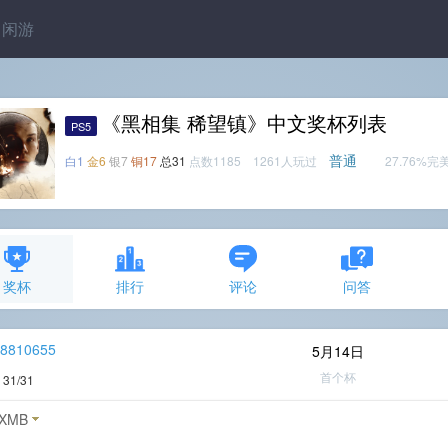
闲游
《黑相集 稀望镇》中文奖杯列表
PS5
普通
白1
金6
银7
铜17
总31
点数1185 1261人玩过
27.76%完
奖杯
排行
评论
问答
r8810655
5月14日
首个杯
度
31/31
XMB