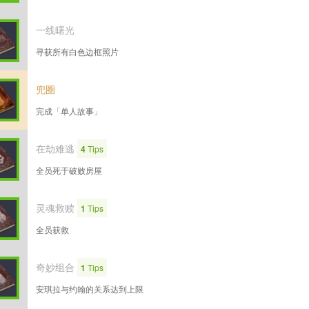
一线曙光
寻获所有白色边框照片
兜圈
完成「单人故事」
在劫难逃
4
Tips
全员死于破败房屋
灵魂救赎
1
Tips
全员获救
奇妙组合
1
Tips
安琪拉与约翰的关系达到上限