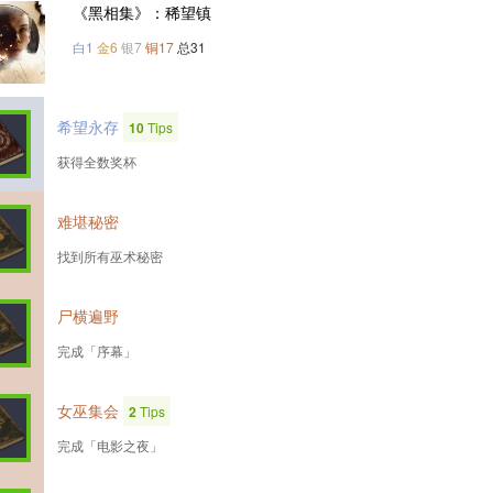
《黑相集》：稀望镇
白1
金6
银7
铜17
总31
希望永存
10
Tips
获得全数奖杯
难堪秘密
找到所有巫术秘密
尸横遍野
完成「序幕」
女巫集会
2
Tips
完成「电影之夜」