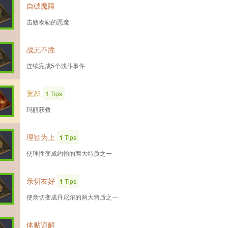
自破魔障
击败泰勒的恶魔
战无不胜
连续完成5个战斗事件
宽恕
1
Tips
玛丽获救
理智为上
1
Tips
使理性变成约翰的两大特质之一
亲切友好
1
Tips
使亲切变成丹尼尔的两大特质之一
体贴谅解