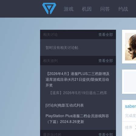
游戏
机因
问答
约战
相关讨论
查看全部
暂时没有相关讨论帖
相关游列
查看全部
【2026年4月】港服PLUS二三档新增及
退库游戏目录(4月21日提供)暨抽奖活动
开奖
【退库】2026年5月19日退出二档库
[讨论向]电影互动式列表
sabe
完成
PlayStation Plus港服二档会员游戏阵容
（下篇）2024.8.26更新
排序
最近玩过的
查看全部