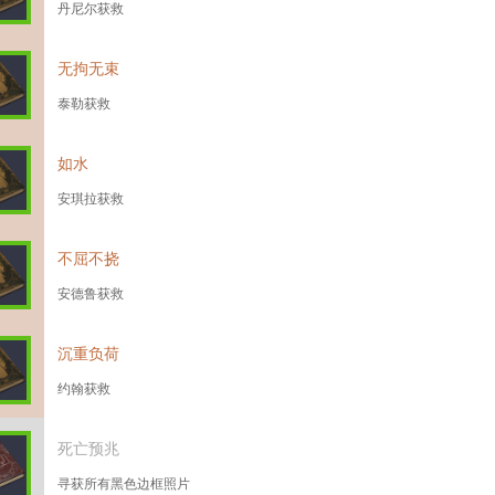
丹尼尔获救
无拘无束
泰勒获救
如水
安琪拉获救
不屈不挠
安德鲁获救
沉重负荷
约翰获救
死亡预兆
寻获所有黑色边框照片