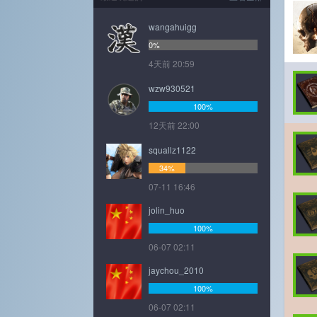
wangahuigg
0%
4天前 20:59
wzw930521
100%
12天前 22:00
squallz1122
34%
07-11 16:46
jolin_huo
100%
06-07 02:11
jaychou_2010
100%
06-07 02:11