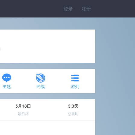
登录
注册
美
主题
约战
游列
5月18日
3.3天
最后杯
总耗时