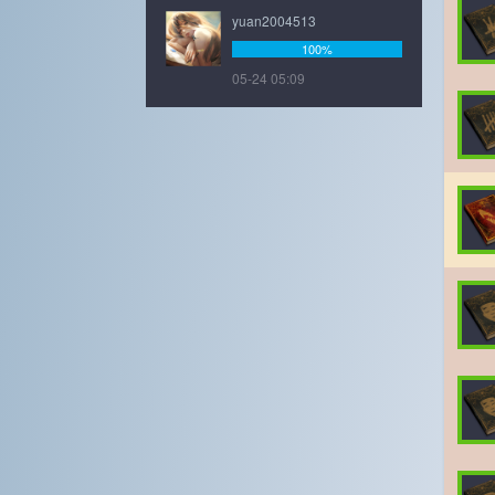
yuan2004513
100%
05-24 05:09