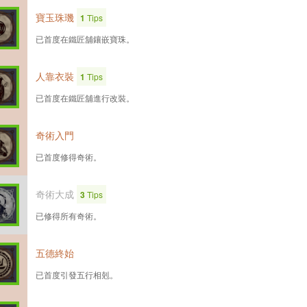
寶玉珠璣
1
Tips
已首度在鐵匠舖鑲嵌寶珠。
人靠衣裝
1
Tips
已首度在鐵匠舖進行改裝。
奇術入門
已首度修得奇術。
奇術大成
3
Tips
已修得所有奇術。
五德終始
已首度引發五行相剋。