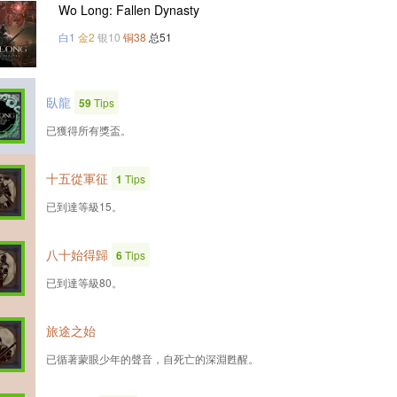
Wo Long: Fallen Dynasty
白1
金2
银10
铜38
总51
臥龍
59
Tips
已獲得所有獎盃。
十五從軍征
1
Tips
已到達等級15。
八十始得歸
6
Tips
已到達等級80。
旅途之始
已循著蒙眼少年的聲音，自死亡的深淵甦醒。