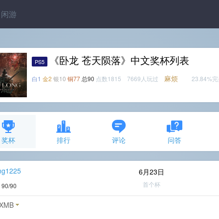
闲游
《卧龙 苍天陨落》中文奖杯列表
PS5
麻烦
白1
金2
银10
铜77
总90
点数1815 7669人玩过
23.84%
奖杯
排行
评论
问答
ng1225
6月23日
首个杯
度
90/90
XMB