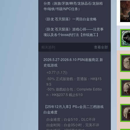
分类（旌旗/牙旗/蝉壳/龙脉晶石/龙脉精
华/啮铁/书牍/NPC任务）
《卧龙 苍天陨落》一周目白金攻略
《卧龙 苍天陨落》游戏心得——注意事
项以及各个boss的打法【持续施工】
相关游列
查看全部
2026.5.27-2026.6.10 PSN港服商店 新
史低游戏
⭐3.77 (1.1万)
-50% 正式版遊戲：普通版：HK$15
9.5
-50% 遊戲組合包：Complete Editio
n：HK$237.5 截止6/10
【25年12月入库】PS+会员二三档游戏
白金难度
白金难度：白金5/10，DLC不详
白金时间：白金35小时，完美不详