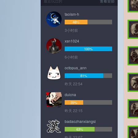
最近玩过的
查看全部
taoism-h
48%
3小时前
xsn1024
100%
6小时前
octopus_ann
81%
昨天 22:54
duicna
39%
昨天 22:15
badaozhanxiangsi
63%
昨天 22:07