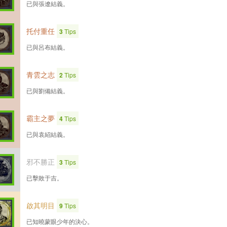
已與張遼結義。
托付重任
3
Tips
已與呂布結義。
青雲之志
2
Tips
已與劉備結義。
霸主之夢
4
Tips
已與袁紹結義。
邪不勝正
3
Tips
已擊敗于吉。
啟其明目
9
Tips
已知曉蒙眼少年的決心。