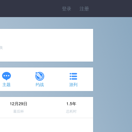
登录
注册
完美
主题
约战
游列
12月29日
1.5年
最后杯
总耗时