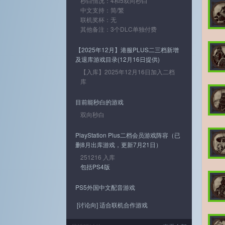
秒白情况：4和5双向秒白
中文支持：简/繁
联机奖杯：无
其他备注：3个DLC单独付费
【2025年12月】港服PLUS二三档新增
及退库游戏目录(12月16日提供)
【入库】2025年12月16日加入二档
库
目前能秒白的游戏
双向秒白
PlayStation Plus二档会员游戏阵容（已
删8月出库游戏，更新7月21日）
251216 入库
包括PS4版
PS5外国中文配音游戏
[讨论向] 适合联机合作游戏