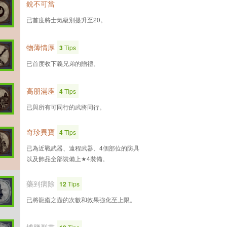
銳不可當
已首度將士氣級別提升至20。
物薄情厚
3
Tips
已首度收下義兄弟的贈禮。
高朋滿座
4
Tips
已與所有可同行的武將同行。
奇珍異寶
4
Tips
已為近戰武器、遠程武器、4個部位的防具
以及飾品全部裝備上★4裝備。
藥到病除
12
Tips
已將龍癒之壺的次數和效果強化至上限。