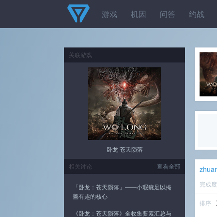
游戏
机因
问答
约战
关联游戏
卧龙 苍天陨落
相关讨论
查看全部
zhua
完成
「卧龙：苍天陨落」——小瑕疵足以掩
盖有趣的核心
排序
《卧龙：苍天陨落》全收集要素汇总与