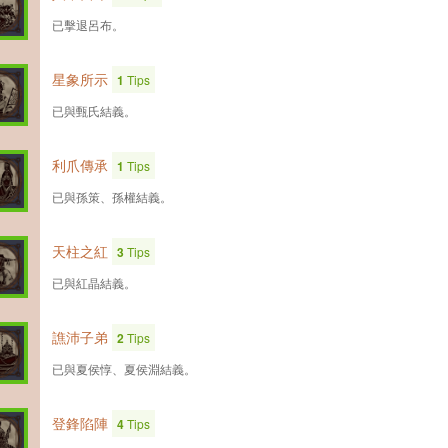
已擊退呂布。
星象所示
1
Tips
已與甄氏結義。
利爪傳承
1
Tips
已與孫策、孫權結義。
天柱之紅
3
Tips
已與紅晶結義。
譙沛子弟
2
Tips
已與夏侯惇、夏侯淵結義。
登鋒陷陣
4
Tips