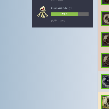
kuankuan-bug1
73%
昨天 21:59