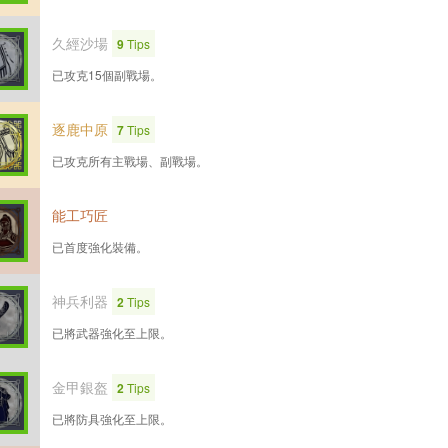
久經沙場
9
Tips
已攻克15個副戰場。
逐鹿中原
7
Tips
已攻克所有主戰場、副戰場。
能工巧匠
已首度強化裝備。
神兵利器
2
Tips
已將武器強化至上限。
金甲銀盔
2
Tips
已將防具強化至上限。