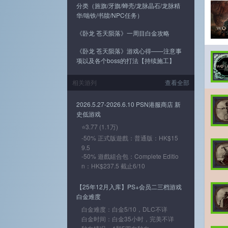
分类（旌旗/牙旗/蝉壳/龙脉晶石/龙脉精
华/啮铁/书牍/NPC任务）
《卧龙 苍天陨落》一周目白金攻略
《卧龙 苍天陨落》游戏心得——注意事
项以及各个boss的打法【持续施工】
相关游列
查看全部
2026.5.27-2026.6.10 PSN港服商店 新
史低游戏
⭐3.77 (1.1万)
-50% 正式版遊戲：普通版：HK$15
9.5
-50% 遊戲組合包：Complete Editio
n：HK$237.5 截止6/10
【25年12月入库】PS+会员二三档游戏
白金难度
白金难度：白金5/10，DLC不详
白金时间：白金35小时，完美不详