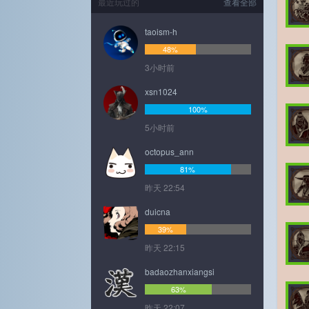
最近玩过的
查看全部
taoism-h
48%
3小时前
xsn1024
100%
5小时前
octopus_ann
81%
昨天 22:54
duicna
39%
昨天 22:15
badaozhanxiangsi
63%
昨天 22:07