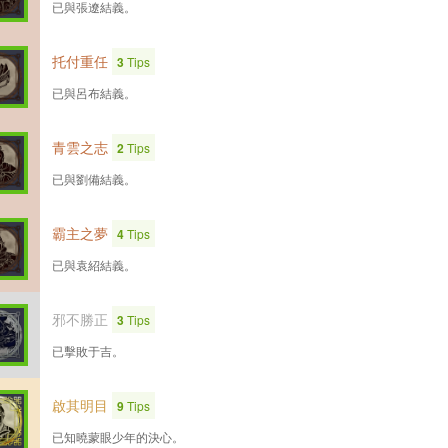
已與張遼結義。
托付重任
3
Tips
已與呂布結義。
青雲之志
2
Tips
已與劉備結義。
霸主之夢
4
Tips
已與袁紹結義。
邪不勝正
3
Tips
已擊敗于吉。
啟其明目
9
Tips
已知曉蒙眼少年的決心。