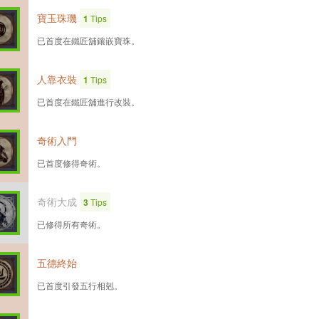
寶玉珠璣
1
Tips
已首度在鐵匠舖鑲嵌寶珠。
人靠衣裝
1
Tips
已首度在鐵匠舖進行改裝。
奇術入門
已首度修得奇術。
奇術大成
3
Tips
已修得所有奇術。
五德終始
已首度引發五行相剋。