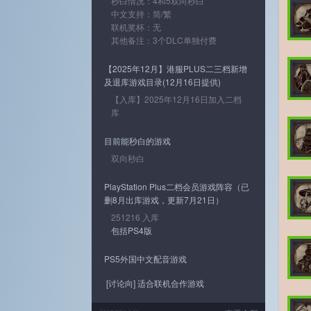
秒白情况：4和5双向秒白
中文支持：简/繁
联机奖杯：无
其他备注：3个DLC单独付费
【2025年12月】港服PLUS二三档新增
及退库游戏目录(12月16日提供)
【入库】2025年12月16日加入二档
库
目前能秒白的游戏
双向秒白
PlayStation Plus二档会员游戏阵容（已
删8月出库游戏，更新7月21日）
251216 入库
包括PS4版
PS5外国中文配音游戏
[讨论向] 适合联机合作游戏