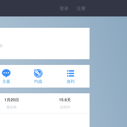
登录
注册
完美
主题
约战
游列
1月20日
15.6天
最后杯
总耗时