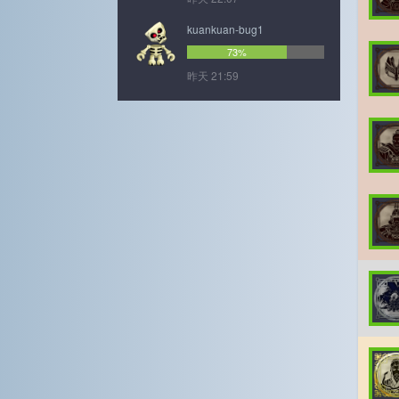
kuankuan-bug1
73%
昨天 21:59