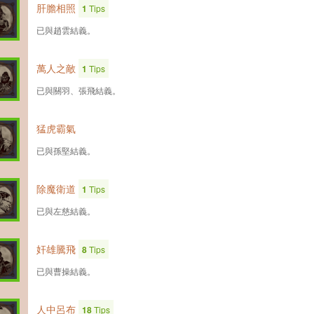
肝膽相照
1
Tips
已與趙雲結義。
萬人之敵
1
Tips
已與關羽、張飛結義。
猛虎霸氣
已與孫堅結義。
除魔衛道
1
Tips
已與左慈結義。
奸雄騰飛
8
Tips
已與曹操結義。
人中呂布
18
Tips