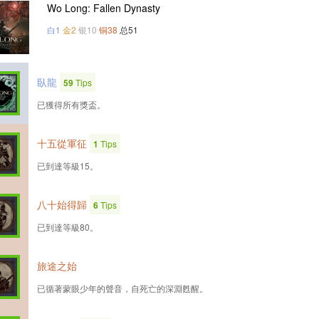
Wo Long: Fallen Dynasty
白1
金2
银10
铜38
总51
臥龍
59
Tips
已獲得所有獎盃。
十五從軍征
1
Tips
已到達等級15。
八十始得歸
6
Tips
已到達等級80。
旅途之始
已循著蒙眼少年的聲音，自死亡的深淵甦醒。