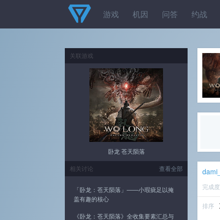
游戏
机因
问答
约战
关联游戏
卧龙 苍天陨落
相关讨论
查看全部
dami
完成
「卧龙：苍天陨落」——小瑕疵足以掩
盖有趣的核心
排序
《卧龙：苍天陨落》全收集要素汇总与