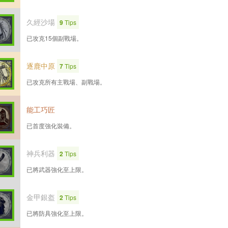
久經沙場
9
Tips
已攻克15個副戰場。
逐鹿中原
7
Tips
已攻克所有主戰場、副戰場。
能工巧匠
已首度強化裝備。
神兵利器
2
Tips
已將武器強化至上限。
金甲銀盔
2
Tips
已將防具強化至上限。