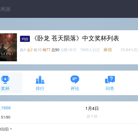
闲游
《卧龙 苍天陨落》中文奖杯列表
PS5
麻烦
白1
金2
银10
铜77
总90
点数1815 7669人玩过
23.84%
奖杯
排行
评论
问答
_1666
1月4日
首个杯
度
51/90
XMB