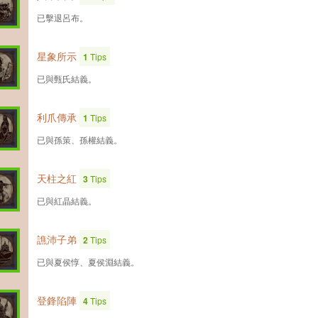
已擊退呂布。
星象所示
1
Tips
已與甄氏結義。
利爪傳承
1
Tips
已與孫策、孫權結義。
天柱之紅
3
Tips
已與紅晶結義。
譙沛子弟
2
Tips
已與夏侯惇、夏侯淵結義。
登鋒陷陣
4
Tips