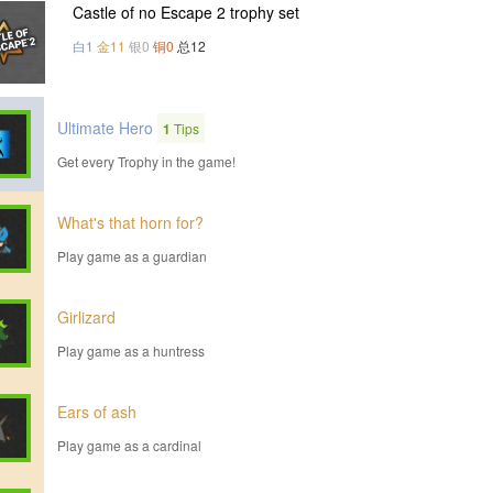
Castle of no Escape 2 trophy set
白1
金11
银0
铜0
总12
Ultimate Hero
1
Tips
Get every Trophy in the game!
What's that horn for?
Play game as a guardian
Girlizard
Play game as a huntress
Ears of ash
Play game as a cardinal