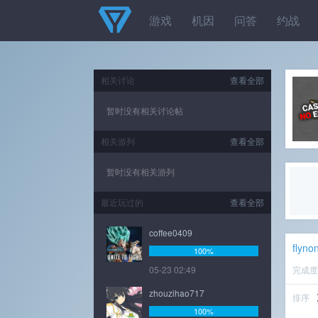
游戏
机因
问答
约战
相关讨论
查看全部
暂时没有相关讨论帖
相关游列
查看全部
暂时没有相关游列
最近玩过的
查看全部
coffee0409
flyno
100%
05-23 02:49
完成
zhouzihao717
排序
100%