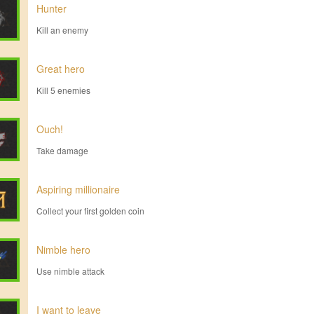
Hunter
Kill an enemy
Great hero
Kill 5 enemies
Ouch!
Take damage
Aspiring millionaire
Collect your first golden coin
Nimble hero
Use nimble attack
I want to leave