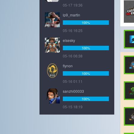
05-17 19:36
lp9_martin
100%
05-16 16:25
elsesky
100%
05-16 06:38
flynon
100%
05-16 01:11
sanzhi00033
100%
05-15 18:19