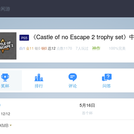
闲游
《Castle of no Escape 2 trophy 
PS5
神作
白1
金11
银0
铜0
总12
点数1170 7人玩过
100%完美
奖杯
排行
评论
问答
n
5月16日
首个杯
度
12/12
XMB