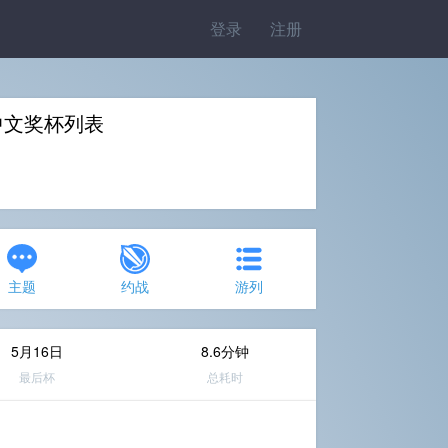
登录
注册
set》中文奖杯列表
主题
约战
游列
5月16日
8.6分钟
最后杯
总耗时