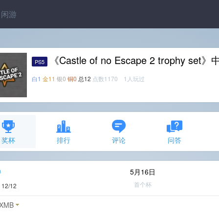
闲游
《Castle of no Escape 2 trophy 
PS5
白1
金11
银0
铜0
总12
点数1170 1人玩过
奖杯
排行
评论
问答
n
5月16日
首个杯
度
12/12
XMB