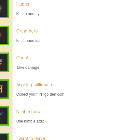
Hunter
Kill an enemy
Great hero
Kill 5 enemies
Ouch!
Take damage
Aspiring millionaire
Collect your first golden coin
Nimble hero
Use nimble attack
I want to leave