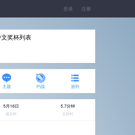
登录
注册
set》中文奖杯列表
主题
约战
游列
5月16日
5.7分钟
最后杯
总耗时