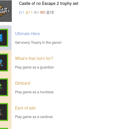
Castle of no Escape 2 trophy set
白1
金11
银0
铜0
总12
Ultimate Hero
Get every Trophy in the game!
What's that horn for?
Play game as a guardian
Girlizard
Play game as a huntress
Ears of ash
Play game as a cardinal