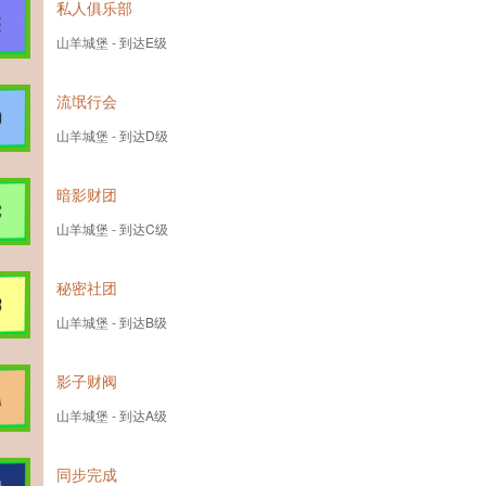
私人俱乐部
山羊城堡 - 到达E级
流氓行会
山羊城堡 - 到达D级
暗影财团
山羊城堡 - 到达C级
秘密社团
山羊城堡 - 到达B级
影子财阀
山羊城堡 - 到达A级
同步完成