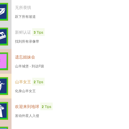
无所畏惧
跃下所有坡道
新鲜认证
3
Tips
找到所有录像带
遗忘姐妹会
山羊城堡 - 到达F级
山羊女王
2
Tips
化身山羊女王
欢迎来到地球
2
Tips
发动外星人入侵