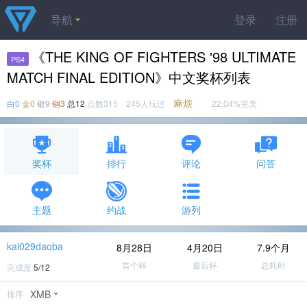
导航
登录
注册
《THE KING OF FIGHTERS '98 ULTIMATE
PS4
MATCH FINAL EDITION》中文奖杯列表
麻烦
白0
金0
银9
铜3
总12
点数315 245人玩过
22.04%完美
奖杯
排行
评论
问答
主题
约战
游列
kai029daoba
8月28日
4月20日
7.9个月
首个杯
最后杯
总耗时
完成度
5/12
XMB
排序