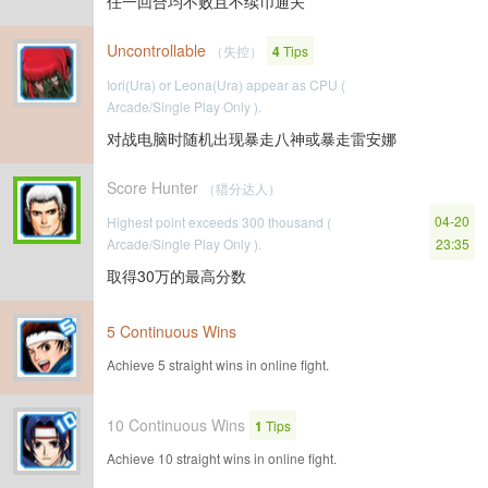
任一回合均不败且不续币通关
Uncontrollable
（失控）
4
Tips
Iori(Ura) or Leona(Ura) appear as CPU (
Arcade/Single Play Only ).
对战电脑时随机出现暴走八神或暴走雷安娜
Score Hunter
（猎分达人）
04-20
Highest point exceeds 300 thousand (
Arcade/Single Play Only ).
23:35
取得30万的最高分数
5 Continuous Wins
Achieve 5 straight wins in online fight.
10 Continuous Wins
1
Tips
Achieve 10 straight wins in online fight.