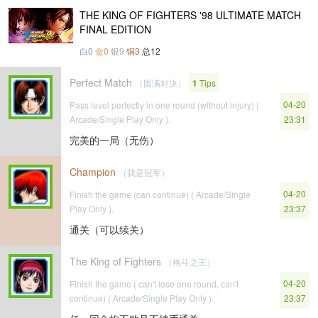
THE KING OF FIGHTERS '98 ULTIMATE MATCH
FINAL EDITION
白0
金0
银9
铜3
总12
Perfect Match
（圆满对决）
1
Tips
04-20
Pass level perfectly in one round (without injury) (
Arcade/Single Play Only ).
23:31
完美的一局（无伤）
Champion
（我是冠军）
04-20
Finish the game (can continue) ( Arcade/Single
Play Only ).
23:37
通关（可以续关）
The King of Fighters
（格斗之王）
04-20
Finish the game ( can't lose one round, can't
continue) ( Arcade/Single Play Only ).
23:37