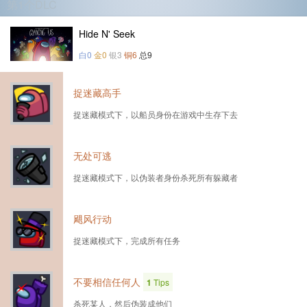
第1个DLC
Hide N' Seek
白0
金0
银3
铜6
总9
捉迷藏高手
捉迷藏模式下，以船员身份在游戏中生存下去
无处可逃
捉迷藏模式下，以伪装者身份杀死所有躲藏者
飓风行动
捉迷藏模式下，完成所有任务
不要相信任何人
1
Tips
杀死某人，然后伪装成他们