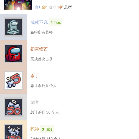
白1
金6
银12
铜6
总25
成就不凡
4
Tips
赢得所有奖杯
初露锋芒
完成首次击杀
杀手
总计杀死 5 个人
刺客
总计杀死 50 个人
死神
3
Tips
总计杀死 150 个人