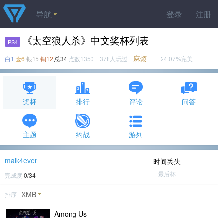
导航
登录
注册
《太空狼人杀》中文奖杯列表
PS4
麻烦
白1
金6
银15
铜12
总34
点数1350 378人玩过
24.07%完美
奖杯
排行
评论
问答
主题
约战
游列
maik4ever
时间丢失
最后杯
完成度
0/34
XMB
排序
Among Us