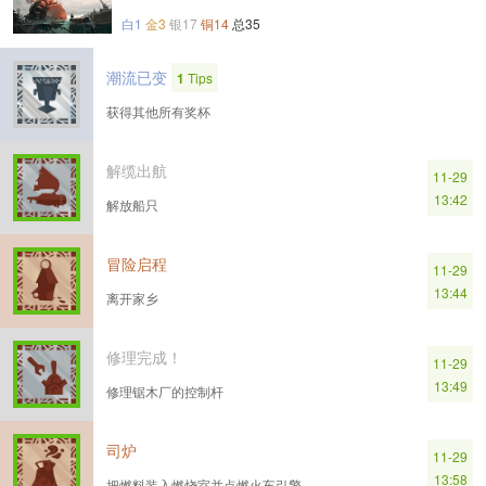
白1
金3
银17
铜14
总35
潮流已变
1
Tips
获得其他所有奖杯
解缆出航
11-29
13:42
解放船只
冒险启程
11-29
13:44
离开家乡
修理完成！
11-29
13:49
修理锯木厂的控制杆
司炉
11-29
13:58
把燃料装入燃烧室并点燃火车引擎