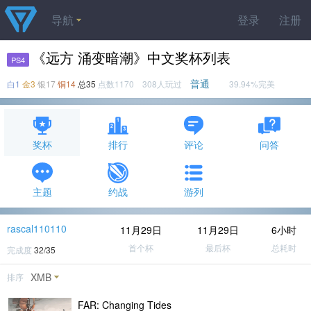
导航
登录
注册
《远方 涌变暗潮》中文奖杯列表
PS4
普通
白1
金3
银17
铜14
总35
点数1170 308人玩过
39.94%完美
奖杯
排行
评论
问答
主题
约战
游列
rascal110110
11月29日
11月29日
6小时
首个杯
最后杯
总耗时
完成度
32/35
XMB
排序
FAR: Changing Tides