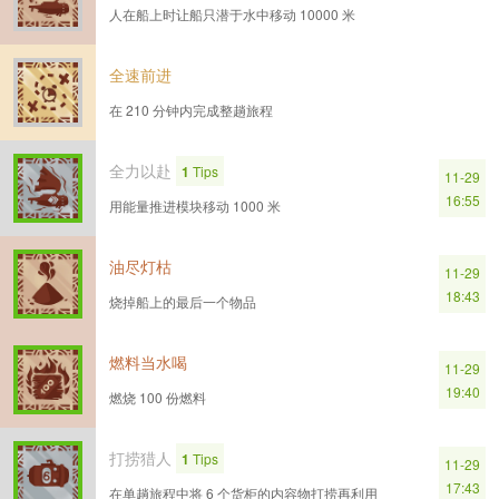
人在船上时让船只潜于水中移动 10000 米
全速前进
在 210 分钟内完成整趟旅程
全力以赴
1
Tips
11-29
16:55
用能量推进模块移动 1000 米
油尽灯枯
11-29
18:43
烧掉船上的最后一个物品
燃料当水喝
11-29
19:40
燃烧 100 份燃料
打捞猎人
1
Tips
11-29
17:43
在单趟旅程中将 6 个货柜的内容物打捞再利用