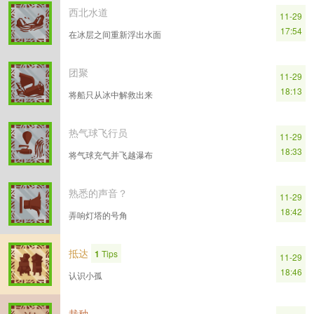
西北水道
11-29
17:54
在冰层之间重新浮出水面
团聚
11-29
18:13
将船只从冰中解救出来
热气球飞行员
11-29
18:33
将气球充气并飞越瀑布
熟悉的声音？
11-29
18:42
弄响灯塔的号角
抵达
1
Tips
11-29
18:46
认识小孤
栽种