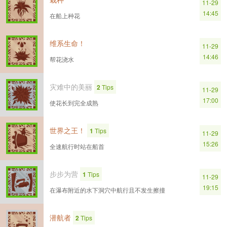
11-29
14:45
在船上种花
维系生命！
11-29
14:46
帮花浇水
灾难中的美丽
2
Tips
11-29
17:00
使花长到完全成熟
世界之王！
1
Tips
11-29
15:26
全速航行时站在船首
步步为营
1
Tips
11-29
19:15
在瀑布附近的水下洞穴中航行且不发生擦撞
潜航者
2
Tips