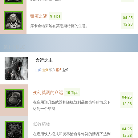
毒液之迹
9
Tips
04-25
12:28
库卡金结束她在莫恩斯特德的生意。
第1个DLC
命运之主
白0
金0
银3
铜6
总9
变幻莫测的命运
10
Tips
04-25
在启用预升级武器和随机战利品修饰符的情况下
12:28
达到一个结局。
低效药物
04-25
在启用铁人模式和凋零治愈修饰符的情况下达到
12:28