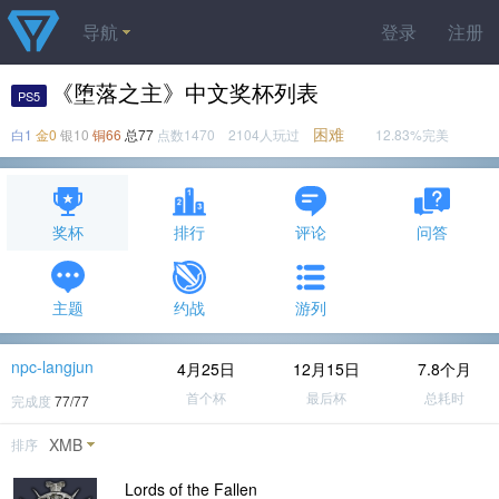
导航
登录
注册
《堕落之主》中文奖杯列表
PS5
困难
白1
金0
银10
铜66
总77
点数1470 2104人玩过
12.83%完美
奖杯
排行
评论
问答
主题
约战
游列
npc-langjun
4月25日
12月15日
7.8个月
首个杯
最后杯
总耗时
完成度
77/77
XMB
排序
Lords of the Fallen