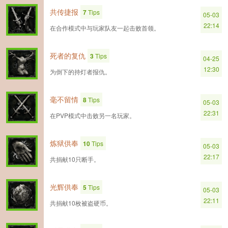
共传捷报
7
Tips
05-03
22:14
在合作模式中与玩家队友一起击败首领。
死者的复仇
3
Tips
04-25
12:30
为倒下的持灯者报仇。
毫不留情
8
Tips
05-03
22:31
在PVP模式中击败另一名玩家。
炼狱供奉
10
Tips
05-03
22:17
共捐献10只断手。
光辉供奉
5
Tips
05-03
22:11
共捐献10枚被盗硬币。