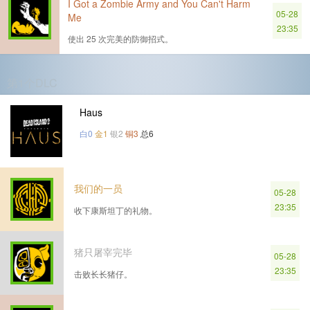
I Got a Zombie Army and You Can't Harm
05-28
Me
23:35
使出 25 次完美的防御招式。
第1个DLC
Haus
白0
金1
银2
铜3
总6
我们的一员
05-28
23:35
收下康斯坦丁的礼物。
猪只屠宰完毕
05-28
23:35
击败长长猪仔。