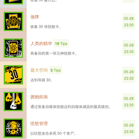
做牌
05-28
23:35
收集 30 张技能卡。
人类的精华
19
Tips
05-28
23:35
装备你的第一张元神技能卡。
最大空间
5
Tips
05-28
23:35
达到等级 30。
拥抱疾病
05-28
23:35
通过装备自噬体技能达到自噬体感染的最高级别。
愤怒管理
05-28
23:35
以狂怒攻击杀死 50 个丧尸。