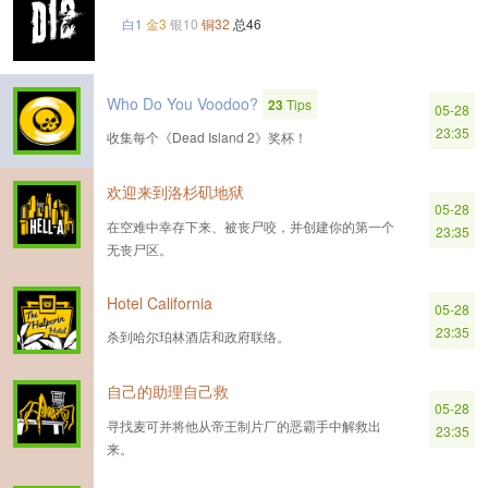
白1
金3
银10
铜32
总46
Who Do You Voodoo?
23
Tips
05-28
23:35
收集每个《Dead Island 2》奖杯！
欢迎来到洛杉矶地狱
05-28
在空难中幸存下来、被丧尸咬，并创建你的第一个
23:35
无丧尸区。
Hotel California
05-28
23:35
杀到哈尔珀林酒店和政府联络。
自己的助理自己救
05-28
寻找麦可并将他从帝王制片厂的恶霸手中解救出
23:35
来。