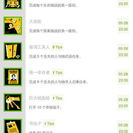
23:35
完成每个生存挑战的第一级别。
大杂烩
05-28
23:35
完成每个探索挑战的第一级别。
最强工具人
5
Tips
05-28
23:35
完成 5 个丢失的人与物武器任务。
唯一幸存者
1
Tips
05-28
23:35
完成 9 个丢失的人与物寻人启事任务。
巨大钥匙链
1
Tips
05-28
23:35
打开 10 个带锁箱子。
书虫子
1
Tips
05-28
23:35
收集 50 篇日志。