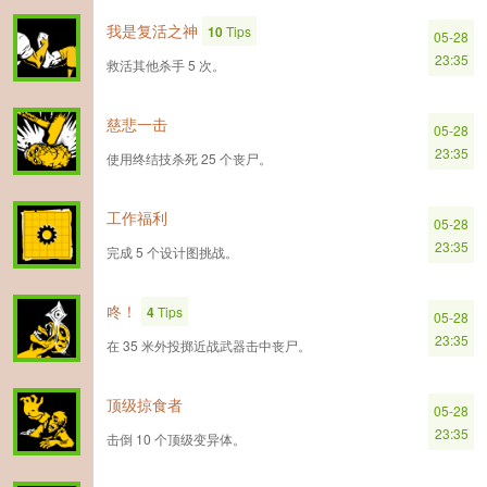
我是复活之神
10
Tips
05-28
23:35
救活其他杀手 5 次。
慈悲一击
05-28
23:35
使用终结技杀死 25 个丧尸。
工作福利
05-28
23:35
完成 5 个设计图挑战。
咚！
4
Tips
05-28
23:35
在 35 米外投掷近战武器击中丧尸。
顶级掠食者
05-28
23:35
击倒 10 个顶级变异体。