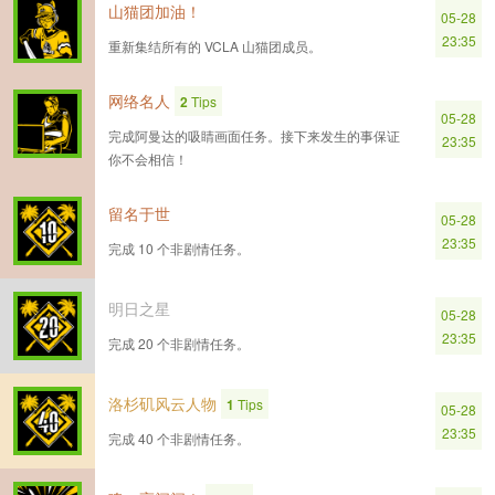
山猫团加油！
05-28
23:35
重新集结所有的 VCLA 山猫团成员。
网络名人
2
Tips
05-28
完成阿曼达的吸睛画面任务。接下来发生的事保证
23:35
你不会相信！
留名于世
05-28
23:35
完成 10 个非剧情任务。
明日之星
05-28
23:35
完成 20 个非剧情任务。
洛杉矶风云人物
1
Tips
05-28
23:35
完成 40 个非剧情任务。