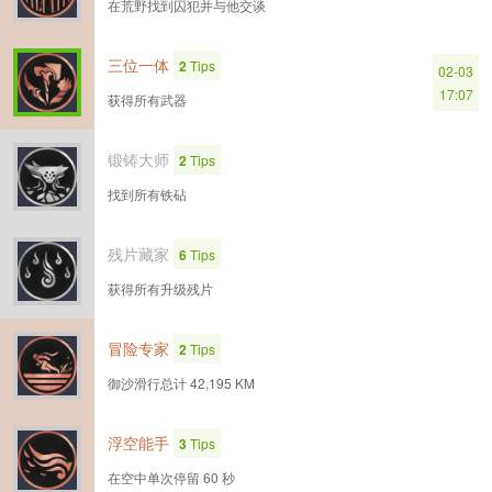
在荒野找到囚犯并与他交谈
三位一体
2
Tips
02-03
17:07
获得所有武器
锻铸大师
2
Tips
找到所有铁砧
残片藏家
6
Tips
获得所有升级残片
冒险专家
2
Tips
御沙滑行总计 42,195 KM
浮空能手
3
Tips
在空中单次停留 60 秒