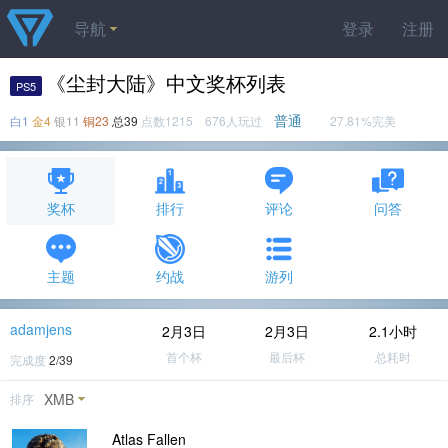
导航
登录
注册
《尘封大陆》中文奖杯列表
PS5
普通
白1
金4
银11
铜23
总39
点数1215 676人玩过
27.81%完美
奖杯
排行
评论
问答
主题
约战
游列
adamjens
2月3日
2月3日
2.1小时
首个杯
最后杯
总耗时
完成度
2/39
XMB
排序
Atlas Fallen