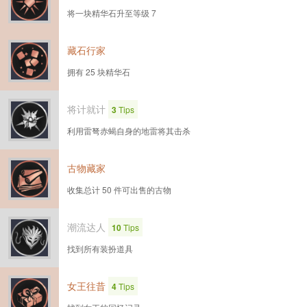
将一块精华石升至等级 7
藏石行家
拥有 25 块精华石
将计就计
3
Tips
利用雷弩赤蝎自身的地雷将其击杀
古物藏家
收集总计 50 件可出售的古物
潮流达人
10
Tips
找到所有装扮道具
女王往昔
4
Tips