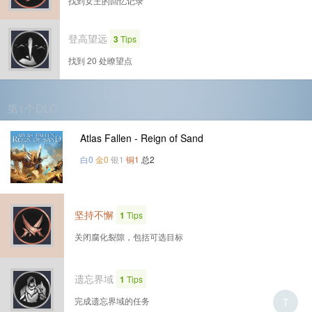
找到女王的回忆记录
登高望远
3
Tips
找到 20 处瞭望点
第1个DLC
Atlas Fallen - Reign of Sand
白0
金0
银1
铜1
总2
坚持不懈
1
Tips
关闭腐化裂隙，包括可选目标
遗忘界域
1
Tips
完成遗忘界域的任务
T