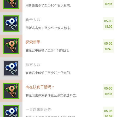
16:01
用斩击击倒了至少10个敌人标志。
斩击大师
05-05
18:05
用斩击击倒了至少50个敌人标志。
探索新手
05-05
16:49
在迷宫中解锁了至少4个传送门。
探索大师
在迷宫中解锁了至少70个传送门。
有在认真干活吗？
05-05
16:31
和派出去探索的仲魔至少交谈过15次。
一直以来谢谢你
05-06
16:09