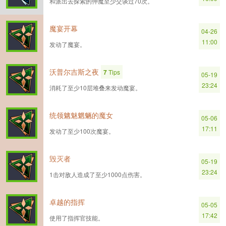
和派出去探索的仲魔至少交谈过70次。
魔宴开幕
04-26
11:00
发动了魔宴。
沃普尔吉斯之夜
7
Tips
05-19
23:24
消耗了至少10层堆叠来发动魔宴。
统领魑魅魍魉的魔女
05-06
17:11
发动了至少100次魔宴。
毁灭者
05-19
23:24
1击对敌人造成了至少1000点伤害。
卓越的指挥
05-05
17:42
使用了指挥官技能。