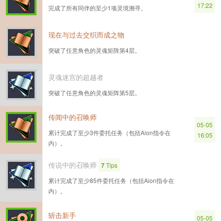
17:22
完成了所有同伴的至少1项灵境溯寻。
现在与过去交织而成之物
突破了任意角色的灵魂矩阵第4层。
灵魂迷宫的超越者
突破了任意角色的灵魂矩阵第5层。
传闻中的召唤师
05-05
累计完成了至少3件委托任务（包括Aion指令在
16:05
内）。
传说中的召唤师
7
Tips
累计完成了至少85件委托任务（包括Aion指令在
内）。
斩击新手
05-05