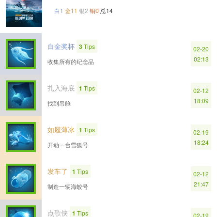
白1
金11
银2
铜0
总14
白金奖杯
3
Tips
02-20
02:13
收集所有的纪念品
扎入海底
1
Tips
02-12
18:09
找到吊舱
如履薄冰
1
Tips
02-19
18:24
开动一台雪狐号
发车了
1
Tips
02-12
21:47
制造一辆海蛟号
点歌侠
1
Tips
02-19