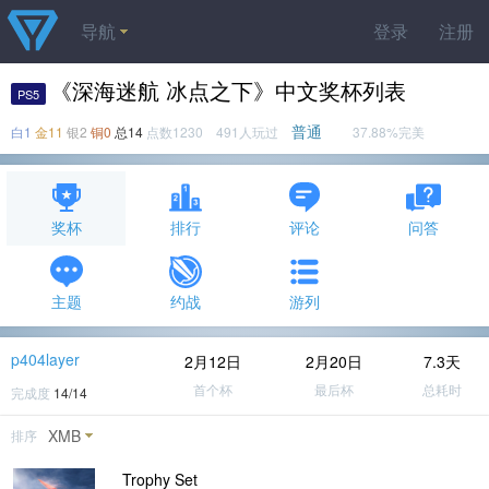
导航
登录
注册
《深海迷航 冰点之下》中文奖杯列表
PS5
普通
白1
金11
银2
铜0
总14
点数1230 491人玩过
37.88%完美
奖杯
排行
评论
问答
主题
约战
游列
p404layer
2月12日
2月20日
7.3天
首个杯
最后杯
总耗时
完成度
14/14
XMB
排序
Trophy Set