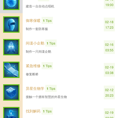
19:00
建造一台自动点唱机
御寒保暖
1
Tips
02-18
17:23
制作一套防寒服
间谍小企鹅
1
Tips
02-16
03:55
制作一只间谍企鹅
紧急维修
1
Tips
02-19
03:38
修复断桥
异星生物学
1
Tips
02-12
20:23
接触一个拥有智慧的外星生物
找到解药
1
Tips
02-19
03:30