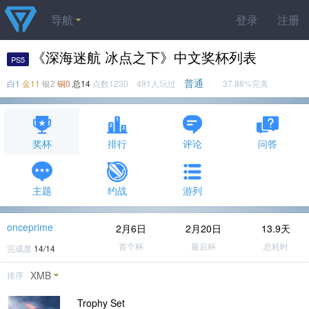
导航
登录
注册
《深海迷航 冰点之下》中文奖杯列表
PS5
普通
白1
金11
银2
铜0
总14
点数1230 491人玩过
37.88%完美
奖杯
排行
评论
问答
主题
约战
游列
onceprime
2月6日
2月20日
13.9天
首个杯
最后杯
总耗时
完成度
14/14
XMB
排序
Trophy Set