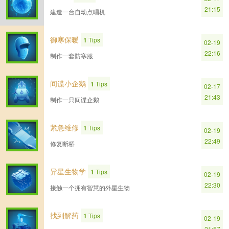
21:15
建造一台自动点唱机
御寒保暖
1
Tips
02-19
22:16
制作一套防寒服
间谍小企鹅
1
Tips
02-17
21:43
制作一只间谍企鹅
紧急维修
1
Tips
02-19
22:49
修复断桥
异星生物学
1
Tips
02-19
22:30
接触一个拥有智慧的外星生物
找到解药
1
Tips
02-19
21:57