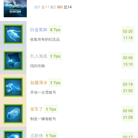
白1
金11
银2
铜0
总14
白金奖杯
3
Tips
02-20
11:16
收集所有的纪念品
扎入海底
1
Tips
02-06
13:10
找到吊舱
如履薄冰
1
Tips
02-19
21:30
开动一台雪狐号
发车了
1
Tips
02-06
21:28
制造一辆海蛟号
点歌侠
1
Tips
02-17