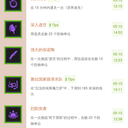
12:15
在 15 分钟内通关一次《异界迷失》
深入虚空
2
Tips
05-10
14:53
用道具击败 25 个防御单位
强大的弥诺陶
05-10
在一次挑战“迷宫”的过程中，用近战攻击击败 10
12:23
个防御单位
雅拉国家级潜水队
2
Tips
05-10
在“沉没的埃斯佩兰萨”中，下潜到 185 米深的地
10:11
方
烈阳突袭
05-10
在一次挑战“死于黑暗”的过程中，击败 20 个防
12:38
御单位