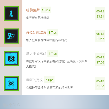
萌萌范斯
1
Tips
05-12
23:21
集齐所有范斯玩偶
诗歌到此结束
1
Tips
05-12
21:57
集齐范斯精神世界中的所有幻视
求人不如求己
4
Tips
05-13
将范斯军火库中的所有武器箱升至满级（仅限单
17:06
人模式）
疯狂的定义
7
Tips
05-13
01:30
在精神等级 5 时逃离范斯的精神世界
第4个DLC