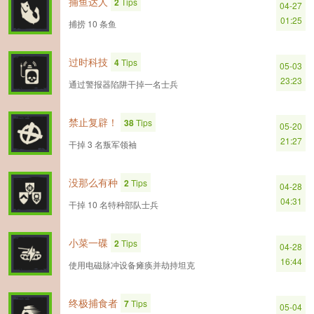
捕鱼达人
2
Tips
04-27
01:25
捕捞 10 条鱼
过时科技
4
Tips
05-03
23:23
通过警报器陷阱干掉一名士兵
禁止复辟！
38
Tips
05-20
21:27
干掉 3 名叛军领袖
没那么有种
2
Tips
04-28
04:31
干掉 10 名特种部队士兵
小菜一碟
2
Tips
04-28
16:44
使用电磁脉冲设备瘫痪并劫持坦克
终极捕食者
7
Tips
05-04