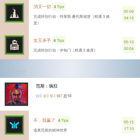
消灭一切
3
Tips
05-09
完成特别行动：特莱斯·桑托斯城堡（精通 3 难
04:10
度）
女王杀手
6
Tips
05-10
00:04
完成特别行动：伊甸门（精通 3 难度）
第3个DLC
范斯：疯狂
白0
金0
银3
铜7
总10
不，我赢了
4
Tips
05-12
17:10
逃离范斯的精神世界