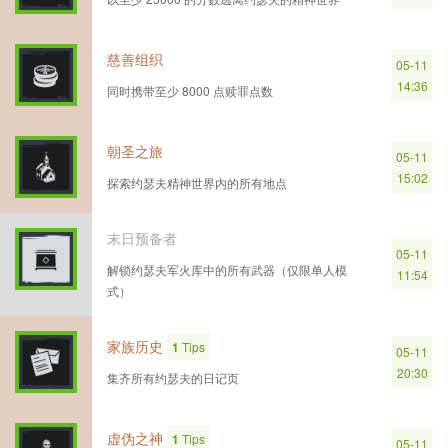
慈善组织
05-11
14:36
同时携带至少 8000 点赎罪点数
朝圣之旅
05-11
15:02
探索约瑟夫精神世界内的所有地点
末日预备者
05-11
解锁约瑟夫军火库中的所有武器（仅限单人模
11:54
式）
家族历史
1
Tips
05-11
20:30
集齐所有约瑟夫的日记页
虚伪之神
1
Tips
05-11