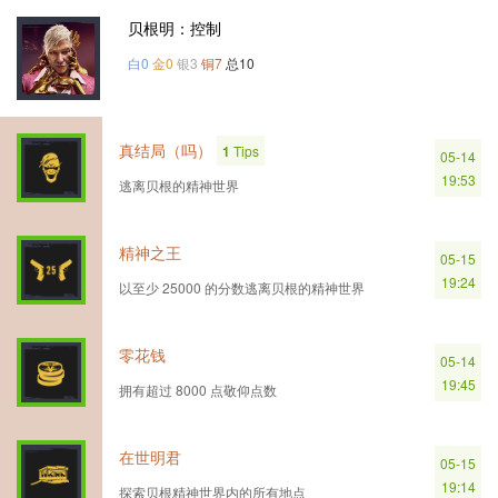
贝根明：控制
白0
金0
银3
铜7
总10
真结局（吗）
1
Tips
05-14
19:53
逃离贝根的精神世界
精神之王
05-15
19:24
以至少 25000 的分数逃离贝根的精神世界
零花钱
05-14
19:45
拥有超过 8000 点敬仰点数
在世明君
05-15
19:14
探索贝根精神世界内的所有地点