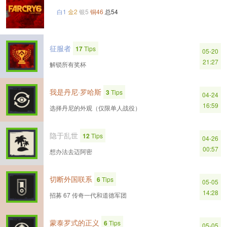
白1
金2
银5
铜46
总54
征服者
17
Tips
05-20
21:27
解锁所有奖杯
我是丹尼·罗哈斯
3
Tips
04-24
16:59
选择丹尼的外观（仅限单人战役）
隐于乱世
12
Tips
04-26
00:57
想办法去迈阿密
切断外国联系
6
Tips
05-05
14:28
招募 67 传奇一代和道德军团
蒙泰罗式的正义
6
Tips
05-05