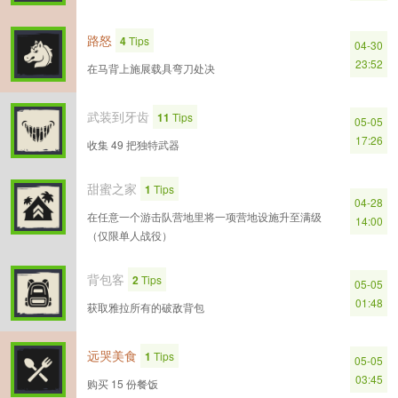
路怒
4
Tips
04-30
23:52
在马背上施展载具弯刀处决
武装到牙齿
11
Tips
05-05
17:26
收集 49 把独特武器
甜蜜之家
1
Tips
04-28
在任意一个游击队营地里将一项营地设施升至满级
14:00
（仅限单人战役）
背包客
2
Tips
05-05
01:48
获取雅拉所有的破敌背包
远哭美食
1
Tips
05-05
03:45
购买 15 份餐饭