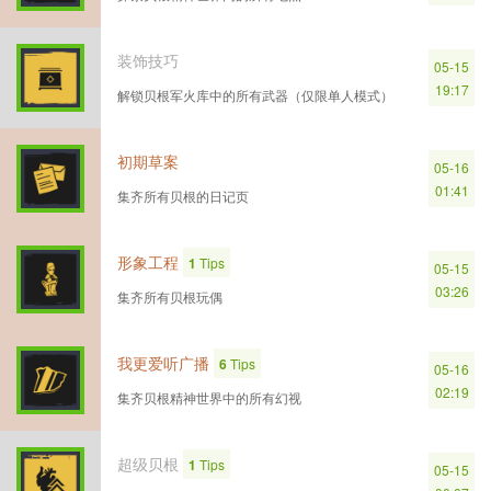
装饰技巧
05-15
19:17
解锁贝根军火库中的所有武器（仅限单人模式）
初期草案
05-16
01:41
集齐所有贝根的日记页
形象工程
1
Tips
05-15
03:26
集齐所有贝根玩偶
我更爱听广播
6
Tips
05-16
02:19
集齐贝根精神世界中的所有幻视
超级贝根
1
Tips
05-15