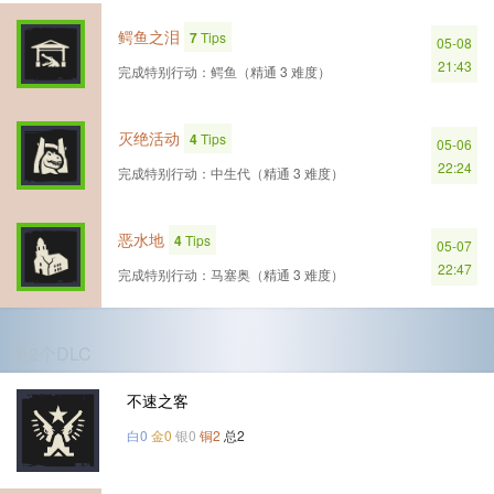
鳄鱼之泪
7
Tips
05-08
21:43
完成特别行动：鳄鱼（精通 3 难度）
灭绝活动
4
Tips
05-06
22:24
完成特别行动：中生代（精通 3 难度）
恶水地
4
Tips
05-07
22:47
完成特别行动：马塞奥（精通 3 难度）
第2个DLC
不速之客
白0
金0
银0
铜2
总2