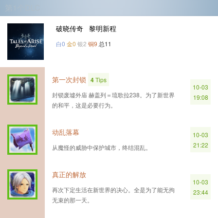
第1个DLC
破晓传奇 黎明新程
白0
金0
银2
铜9
总11
第一次封锁
4
Tips
10-03
封锁废墟外庙 赫盖列＝琉歌拉238。为了新世界
19:08
的和平，这是必要行为。
动乱落幕
10-03
21:22
从魔怪的威胁中保护城市，终结混乱。
真正的解放
10-03
再次下定生活在新世界的决心。全是为了能无拘
23:44
无束的那一天。