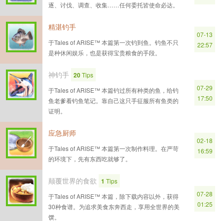
逐、讨伐、调查、收集……任何委托皆使命必达。
精湛钓手
07-13
于Tales of ARISE™ 本篇第一次钓到鱼。钓鱼不只
22:57
是种休闲娱乐，也是获得宝贵粮食的手段。
神钓手
20
Tips
07-29
于Tales of ARISE™ 本篇钓过所有种类的鱼，给钓
17:50
鱼老爹看钓鱼笔记。靠自己这只手征服所有鱼类的
证明。
应急厨师
02-18
于Tales of ARISE™ 本篇第一次制作料理。在严苛
16:59
的环境下，先有东西吃就够了。
颠覆世界的食欲
1
Tips
07-28
于Tales of ARISE™ 本篇，除下载内容以外，获得
01:25
30种食谱。为追求美食东奔西走，享用全世界的美
馔。