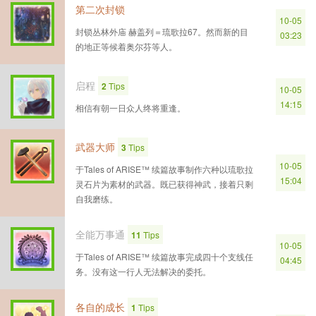
第二次封锁
10-05
封锁丛林外庙 赫盖列＝琉歌拉67。然而新的目
03:23
的地正等候着奥尔芬等人。
启程
2
Tips
10-05
14:15
相信有朝一日众人终将重逢。
武器大师
3
Tips
10-05
于Tales of ARISE™ 续篇故事制作六种以琉歌拉
15:04
灵石片为素材的武器。既已获得神武，接着只剩
自我磨练。
全能万事通
11
Tips
10-05
于Tales of ARISE™ 续篇故事完成四十个支线任
04:45
务。没有这一行人无法解决的委托。
各自的成长
1
Tips