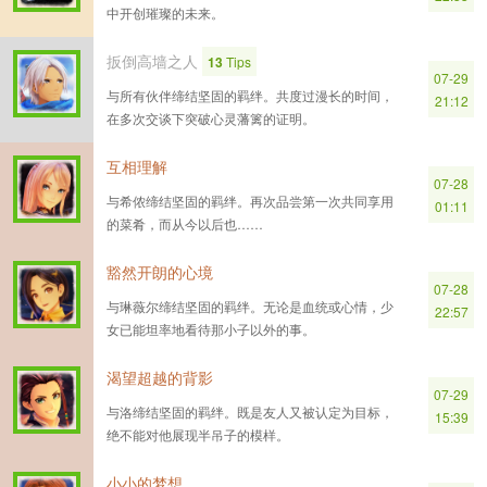
中开创璀璨的未来。
扳倒高墙之人
13
Tips
07-29
与所有伙伴缔结坚固的羁绊。共度过漫长的时间，
21:12
在多次交谈下突破心灵藩篱的证明。
互相理解
07-28
与希侬缔结坚固的羁绊。再次品尝第一次共同享用
01:11
的菜肴，而从今以后也……
豁然开朗的心境
07-28
与琳薇尔缔结坚固的羁绊。无论是血统或心情，少
22:57
女已能坦率地看待那小子以外的事。
渴望超越的背影
07-29
与洛缔结坚固的羁绊。既是友人又被认定为目标，
15:39
绝不能对他展现半吊子的模样。
小小的梦想