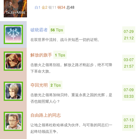
白1
金2
银11
铜34
总48
破晓霸者
56
Tips
07-29
21:12
在双世界中流转、战斗并知悉一切的证明。
解放的旗手
1
Tips
03-07
击败火之领将别祖。解放之路才刚起步，绝不可降
21:57
下革命大旗。
夺回光明
2
Tips
07-09
击败光之领将加纳贝特。重返永夜之国的光辉，是
03:33
否也能照耀人心？
自由路上的同志
07-13
让地之领将杜欧哈林成为伙伴。与可靠的同志们一
22:51
起终结领战王争。