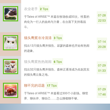
农业老手
2
Tips
07-28
于Tales of ARISE™ 本篇在牧场收成50次。牲畜的
22:53
肉化为一行人的血肉与力量，在台面下支持着战
斗。
猫头鹰窝冷冷清清
3
Tips
07-14
找出13只猫头鹰并报告。寂寥的森林也开始有热闹
20:28
的迹象。
猫头鹰窝热热闹闹
6
Tips
07-29
找出32只猫头鹰并报告。森林正逐渐成为名副其实
01:33
的猫头鹰云集之地。
聊不完的话题
17
Tips
07-29
于Tales of ARISE™ 本篇看过300个小剧场。聊世
17:46
界、聊伙伴、聊自己……怎么聊都聊不够。