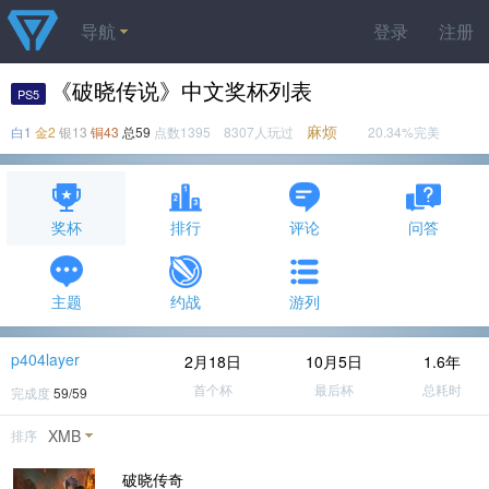
导航
登录
注册
《破晓传说》中文奖杯列表
PS5
麻烦
白1
金2
银13
铜43
总59
点数1395 8307人玩过
20.34%完美
奖杯
排行
评论
问答
主题
约战
游列
p404layer
2月18日
10月5日
1.6年
首个杯
最后杯
总耗时
完成度
59/59
XMB
排序
破晓传奇