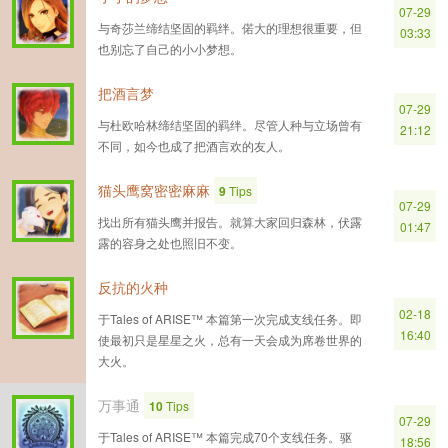
07-29
与奇莎兰缔结坚固的羁绊。偌大的理想很重要，但
03:33
也别忘了自己的小小梦想。
把酒言梦
07-29
与杜欧哈林缔结坚固的羁绊。尽管人种与立场曾有
21:12
不同，如今也成了把酒言欢的友人。
猫头鹰窝密密麻麻
9
Tips
07-29
找出所有猫头鹰并报告。就算大家回归森林，伏露
01:47
露的容身之处也照旧不变。
反抗的火种
02-18
于Tales of ARISE™ 本篇第一次完成支线任务。即
16:40
使最初只是星星之火，总有一天会成为席卷世界的
大火。
万事通
10
Tips
07-29
于Tales of ARISE™ 本篇完成70个支线任务。驱
18:56