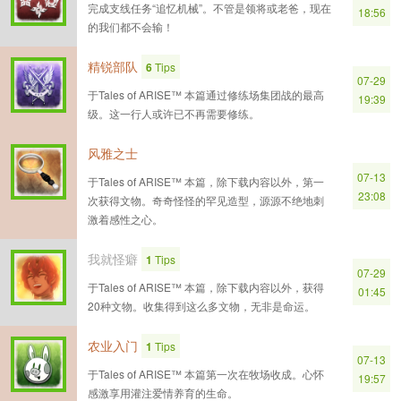
完成支线任务“追忆机械”。不管是领将或老爸，现在
18:56
的我们都不会输！
精锐部队
6
Tips
07-29
于Tales of ARISE™ 本篇通过修练场集团战的最高
19:39
级。这一行人或许已不再需要修练。
风雅之士
07-13
于Tales of ARISE™ 本篇，除下载内容以外，第一
23:08
次获得文物。奇奇怪怪的罕见造型，源源不绝地刺
激着感性之心。
我就怪癖
1
Tips
07-29
于Tales of ARISE™ 本篇，除下载内容以外，获得
01:45
20种文物。收集得到这么多文物，无非是命运。
农业入门
1
Tips
07-13
于Tales of ARISE™ 本篇第一次在牧场收成。心怀
19:57
感激享用灌注爱情养育的生命。