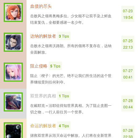
血债的尽头
07-23
击败风之领将奥梅多拉。少女能不让双手染上鲜血
19:54
结束复仇，全都要感谢一名少年。
达纳的解放者
3
Tips
07-25
击败水之领将沃路朗。所有的领将不复存在，达纳
22:13
全面解放。
阻止侵略
5
Tips
07-27
阻止〈楔子〉的光芒。绝不让我们所生活的这个世
00:41
界继续受到任何剥夺。
双世界的真相
1
Tips
07-28
在戴耶克＝法耶佐得知世界真相。为了阻止贪图一
00:44
切之物，一行人前往另一个世界。
命运的解放者
4
Tips
07-28
拯救双世界从毁灭命运中解放。人们将在全新世界
22:33