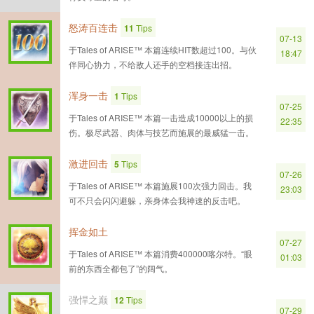
怒涛百连击
11
Tips
07-13
于Tales of ARISE™ 本篇连续HIT数超过100。与伙
18:47
伴同心协力，不给敌人还手的空档接连出招。
浑身一击
1
Tips
07-25
于Tales of ARISE™ 本篇一击造成10000以上的损
22:35
伤。极尽武器、肉体与技艺而施展的最威猛一击。
激进回击
5
Tips
07-26
于Tales of ARISE™ 本篇施展100次强力回击。我
23:03
可不只会闪闪避躲，亲身体会我神速的反击吧。
挥金如土
07-27
于Tales of ARISE™ 本篇消费400000喀尔特。“眼
01:03
前的东西全都包了”的阔气。
强悍之巅
12
Tips
07-29