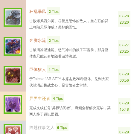
狂乱暴风
2
Tips
07-28
击败爆风西尔芙。尽管是恐怖的敌人，坐在它的背
23:20
上翱翔天际却成了美好的回忆。
奔腾水流
2
Tips
07-27
击破清净温迪妮。怒气冲冲的娘子军当前，那身巨
20:25
体也只能认命地随着波涛流逝。
巨体猎人
1
Tips
07-29
于Tales of ARISE™ 本篇击败20种巨体。见到大家
00:56
伙就涌起挑战之心，是冒险者之常情。
异界生还者
4
Tips
07-29
完成支线任务“异界访问者”。麻烦全都解决完毕，某
15:48
两人终于得以团圆。
跨越往事之人
6
Tips
07-29