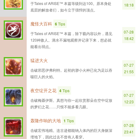
于Tales of ARISE™ 本篇等级到达100。原本身处
18:18
底层的解放者们，如今立于强悍的顶点。
魔怪大百科
6
Tips
07-28
于Tales of ARISE™ 本篇，除下载内容以外，遇见
18:42
120种敌人。滴水不漏地观察并记录下来，想必就
能看出弱点。
猛进大火
07-27
击破邪恶伊弗利特。起初的渺小火种已化为足以吞
21:55
噬巨人的火焰。
夜空绽开之花
4
Tips
07-27
击破梅聂伊斯。真想与你一起欣赏那朵在空中绽放
12:23
的梦幻之花……只恨不能多看几眼。
轰隆作响的大地
1
Tips
07-28
击破宏伟地精。连古迹都能纳入体内的巨大身躯深
23:41
埋地下，因此过去不曾有人看穿。