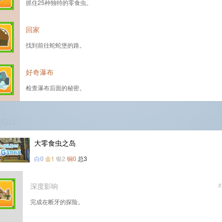
抓住25种独特的零食虫。
回家
找到前往蛇蛇堡的路。
好奇瀑布
检查瀑布后面的秘密。
个DLC
大零食虫之岛
白0
金1
银2
铜0
总3
深度影响
#
完成在断牙的探险。