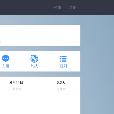
登录
注册
美
主题
约战
游列
6月11日
5.3天
最后杯
总耗时