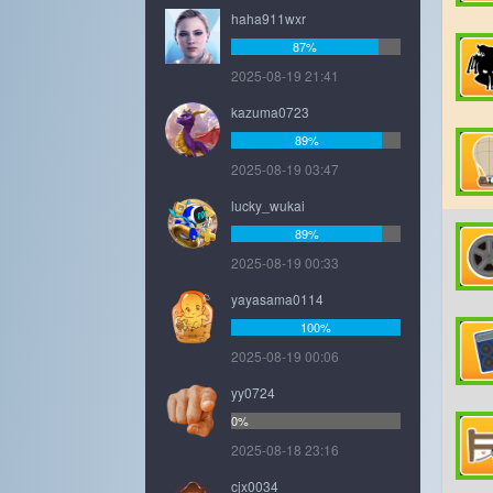
haha911wxr
87%
2025-08-19 21:41
kazuma0723
89%
2025-08-19 03:47
lucky_wukai
89%
2025-08-19 00:33
yayasama0114
100%
2025-08-19 00:06
yy0724
0%
2025-08-18 23:16
cjx0034