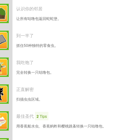
认识你的邻居
让所有咕噜包返回蛇蛇堡。
到一半了
抓住50种独特的零食虫。
我吃饱了
完全转换一只咕噜包。
正直解密
扫描虫虫区域。
最佳圣代
2
Tips
用香蕉船水虫、香蕉蚂蚱和樱桃跳蚤转换一只咕噜包。