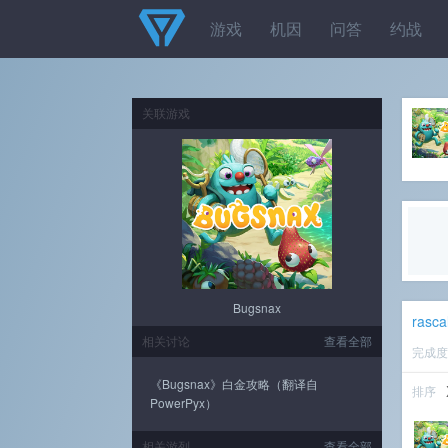
游戏
机因
问答
约战
关联游戏
Bugsnax
rasca
相关讨论
查看全部
完成
《Bugsnax》白金攻略（翻译自
排序
PowerPyx）
相关游列
查看全部