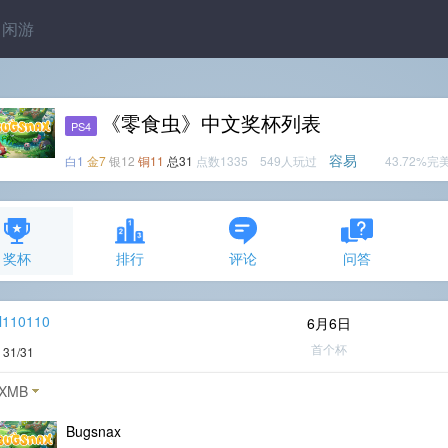
闲游
《零食虫》中文奖杯列表
PS4
容易
白1
金7
银12
铜11
总31
点数1335 549人玩过
43.72%完
奖杯
排行
评论
问答
l110110
6月6日
首个杯
度
31/31
XMB
Bugsnax