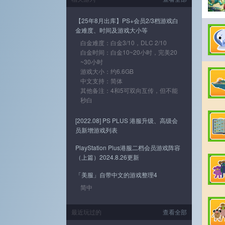
【25年8月出库】PS+会员2/3档游戏白
金难度、时间及游戏大小等
白金难度：白金3/10，DLC 2/10
白金时间：白金10~20小时，完美20
~30小时
游戏大小：约6.6GB
中文支持：简体
其他备注：4和5可双向互传，但不能
秒白
[2022.08] PS PLUS 港服升级、高级会
员新增游戏列表
PlayStation Plus港服二档会员游戏阵容
（上篇）2024.8.26更新
「美服」自带中文的游戏整理4
简中
最近玩过的
查看全部