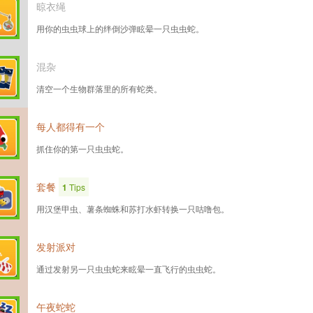
晾衣绳
用你的虫虫球上的绊倒沙弹眩晕一只虫虫蛇。
混杂
清空一个生物群落里的所有蛇类。
每人都得有一个
抓住你的第一只虫虫蛇。
套餐
1
Tips
用汉堡甲虫、薯条蜘蛛和苏打水虾转换一只咕噜包。
发射派对
通过发射另一只虫虫蛇来眩晕一直飞行的虫虫蛇。
午夜蛇蛇