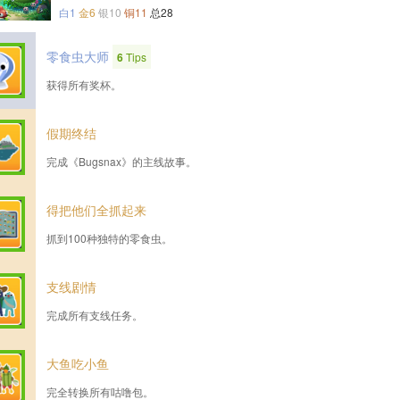
白1
金6
银10
铜11
总28
零食虫大师
6
Tips
获得所有奖杯。
假期终结
完成《Bugsnax》的主线故事。
得把他们全抓起来
抓到100种独特的零食虫。
支线剧情
完成所有支线任务。
大鱼吃小鱼
完全转换所有咕噜包。