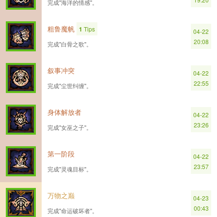
完成''海洋的情感''。
粗鲁魔帆
1
Tips
04-22
20:08
完成''白骨之歌''。
叙事冲突
04-22
22:55
完成''尘世纠缠''。
身体解放者
04-22
23:26
完成''女巫之子''。
第一阶段
04-22
23:57
完成''灵魂目标''。
万物之巅
04-23
00:43
完成''命运破坏者''。