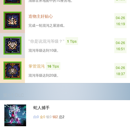
清除世界地图中的10座营地。
造物主好贴心
04-26
16:19
完成一轮混沌之屋游戏。
''你是说混沌等级？''
1
Tips
04-26
16:51
混沌等级达到10级。
掌管混沌
16
Tips
04-26
18:37
混沌等级达到20级。
第1个DLC
蛇人捕手
白0
金0
银0
铜2
总2