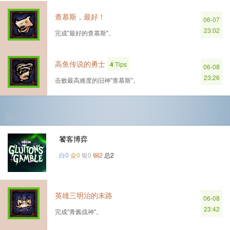
查慕斯，最好！
06-07
23:02
完成''最好的查慕斯''。
高鱼传说的勇士
4
Tips
06-08
23:26
击败最高难度的旧神''查慕斯''。
第2个DLC
饕客博弈
白0
金0
银0
铜2
总2
英雄三明治的末路
06-08
23:42
完成''青酱战神''。