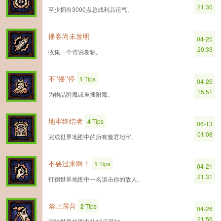
21:30
至少拥有3000点总战利品运气。
播客尚未发明
04-20
20:33
收集一个传说卷轴。
不''摇''停
1
Tips
04-26
15:51
为物品附魔或重摇附魔。
地牢终结者
4
Tips
06-13
01:08
完成世界地图中的所有魔君地牢。
不要过来啊！
1
Tips
04-21
21:31
打倒世界地图中一名追击你的敌人。
禁止露营
2
Tips
04-26
21:56