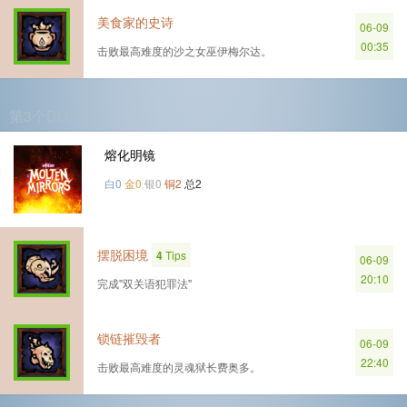
美食家的史诗
06-09
00:35
击败最高难度的沙之女巫伊梅尔达。
第3个DLC
熔化明镜
白0
金0
银0
铜2
总2
摆脱困境
4
Tips
06-09
20:10
完成''双关语犯罪法''
锁链摧毁者
06-09
22:40
击败最高难度的灵魂狱长费奥多。