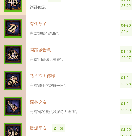
23:02
达到40级。
有任务了！
04-20
20:41
完成''地堡与恶棍''。
闪蹄城告急
04-20
23:37
完成''闪蹄城大英雄''。
马？不！停啼
04-21
20:28
完成''骑士的艰难一日''。
森林之友
04-21
23:53
完成''你的复仇吟游诗人送到''。
爆爆平安！
2
Tips
04-22
19:20