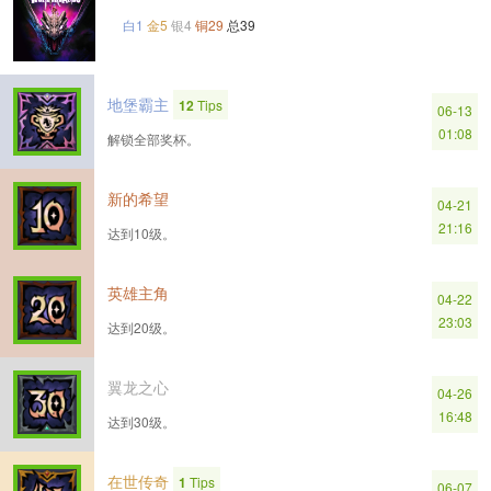
白1
金5
银4
铜29
总39
地堡霸主
12
Tips
06-13
01:08
解锁全部奖杯。
新的希望
04-21
21:16
达到10级。
英雄主角
04-22
23:03
达到20级。
翼龙之心
04-26
16:48
达到30级。
在世传奇
1
Tips
06-07