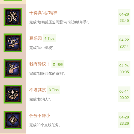
干得真"地"精神
04-28
23:45
完成''地精反压迫同盟''与''沃加纳杀手''。
豆乐园
4
Tips
04-22
20:44
完成''丛中坐梗''。
我有异议！
2
Tips
04-24
00:05
完成''斜眼菲尔的审判''。
不堪其扰
3
Tips
06-11
00:02
完成''挖沟人''。
任务不嫌小
04-28
23:26
完成20个支线任务。