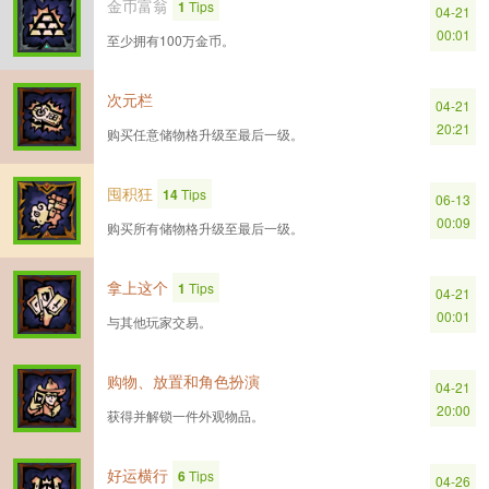
金币富翁
1
Tips
04-21
00:01
至少拥有100万金币。
次元栏
04-21
20:21
购买任意储物格升级至最后一级。
囤积狂
14
Tips
06-13
00:09
购买所有储物格升级至最后一级。
拿上这个
1
Tips
04-21
00:01
与其他玩家交易。
购物、放置和角色扮演
04-21
20:00
获得并解锁一件外观物品。
好运横行
6
Tips
04-26