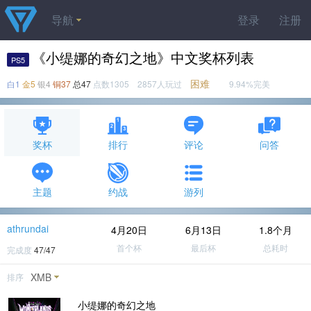
导航
登录
注册
《小缇娜的奇幻之地》中文奖杯列表
PS5
困难
白1
金5
银4
铜37
总47
点数1305 2857人玩过
9.94%完美
奖杯
排行
评论
问答
主题
约战
游列
athrundai
4月20日
6月13日
1.8个月
首个杯
最后杯
总耗时
完成度
47/47
XMB
排序
小缇娜的奇幻之地