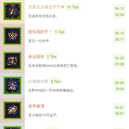
完美主义者近乎于神
11
Tips
06-12
22:48
完成所有支线任务。
抓住我的手！
1
Tips
06-13
00:11
复活一位伙伴。
命运逆转
1
Tips
04-22
20:28
击杀恶棍或boss以获得死亡豁免。
出城就出橙
2
Tips
04-26
18:24
在野外找到一件传奇附魔物品。
金库爆满
04-21
00:01
至少拥有10万金币。